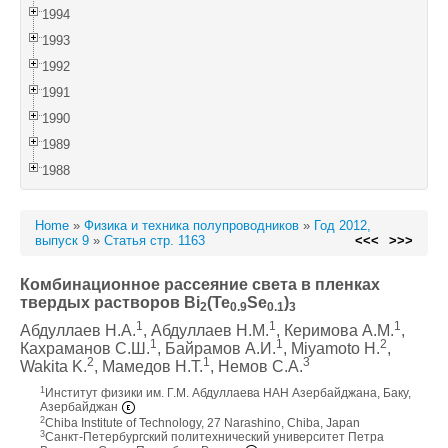
1994
1993
1992
1991
1990
1989
1988
Home
»
Физика и техника полупроводников
»
Год 2012,
выпуск 9
»
Статья стр. 1163
<<<
>>>
Комбинационное рассеяние света в пленках
твердых растворов Bi
(Te
Se
)
2
0.9
0.1
3
1
1
1
Абдуллаев Н.А.
, Абдуллаев Н.М.
, Керимова А.М.
,
1
1
2
Кахраманов С.Ш.
, Байрамов А.И.
, Miyamoto H.
,
2
1
3
Wakita K.
, Мамедов Н.Т.
, Немов С.А.
1
Институт физики им. Г.М. Абдуллаева НАН Азербайджана, Баку,
Азербайджан
2
Chiba Institute of Technology, 27 Narashino, Chiba, Japan
3
Санкт-Петербургский политехнический университет Петра