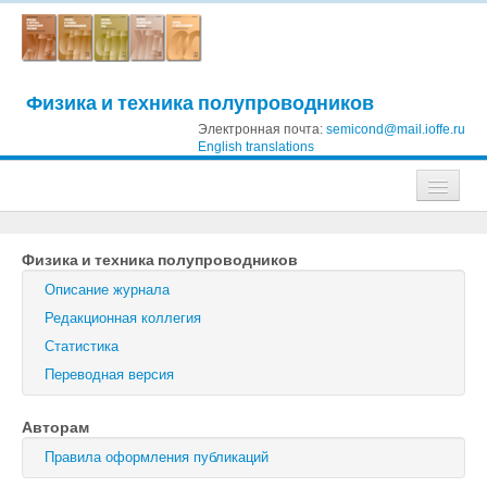
Физика и техника полупроводников
Электронная почта:
semicond@mail.ioffe.ru
English translations
Журналы
Физика и техника полупроводников
Журнал технической физики
Описание журнала
Письма в Журнал технической физики
Редакционная коллегия
Статистика
Физика твердого тела
Переводная версия
Физика и техника полупроводников
Авторам
Оптика и спектроскопия
Правила оформления публикаций
Поиск