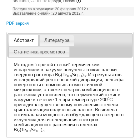
Великого, Санкт-Петербург, Россия
Поступила в редакцию: 20 февраля 2012 г.
Выставление онлайн: 20 августа 2012 г.
PDF версия
Абстракт
Литература
Статистика просмотров
Методом "горячей стенки" термическим
испарением в вакууме получены тонкие пленки
твердого раствора Bi
(Te
Se
)
. Из результатов
2
0.9
0.1
3
исследований рентгеновской дифракции, рельефа
поверхности с помощью атомно-силовой
микроскопии, а также спектров комбинационного
рассеяния установлено, что термический отжиг в
o
вакууме в течение 1 ч при температуре 200
C
приводит к существенному повышению степени
кристаллизации полученных пленок. Выявлена
оптимальная мощность возбуждающего лазерного
излучения для исследования спектров
комбинационного рассеяния в пленках
Bi
(Te
Se
)
.
2
0.9
0.1
3