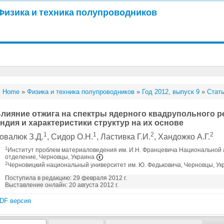
Физика и техника полупроводников
Home
»
Физика и техника полупроводников
»
Год 2012, выпуск 9
»
Стать
лияние отжига на спектры ядерного квадрупольного р
ндия и характеристики структур на их основе
1
1
2
2
овалюк З.Д.
, Сидор О.Н.
, Ластивка Г.И.
, Хандожко А.Г.
1
Институт проблем материаловедения им. И.Н. Францевича Национальной 
отделение, Черновцы, Украина
2
Черновицкий национальный университет им. Ю. Федьковича, Черновцы, У
Поступила в редакцию: 29 февраля 2012 г.
Выставление онлайн: 20 августа 2012 г.
DF версия