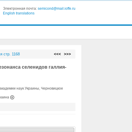
Электронная почта:
semicond@mail.ioffe.ru
English translations
я стр. 1168
<<<
>>>
езонанса селенидов галлия-
академии наук Украины, Черновицкое
краина