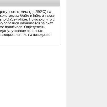
o
атурного отжига (до 250
C) на
кристаллах GaSe и InSe, а также
 p-GaSe-n-InSe. Показано, что с
во образцов улучшается за счет
еме политипов. Определены
одит улучшение основных
вающие влияние на поведение