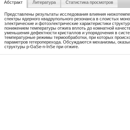
Абстракт
Литература
Статистика просмотров
Представлены результаты исследования влияния низкотемпер
спектры ядерного квадрупольного резонанса в слоистых моно
электрические и фотоэлектрические характеристики структуры
понижением температуры отжига вплоть до комнатной качест
уменьшения дефектности кристаллов и упорядочения в сист
температурные режимы термообработки, при которых происх
параметров гетероперехода. Обсуждаются механизмы, оказы
структуры p-GaSe-n-InSe при отжиге.