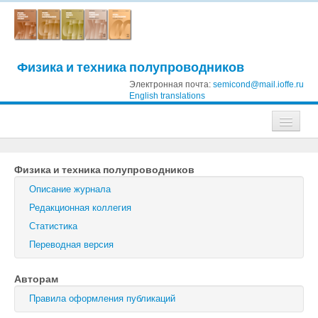
Физика и техника полупроводников
Электронная почта:
semicond@mail.ioffe.ru
English translations
Журналы
Физика и техника полупроводников
Журнал технической физики
Описание журнала
Письма в Журнал технической физики
Редакционная коллегия
Статистика
Физика твердого тела
Переводная версия
Физика и техника полупроводников
Авторам
Оптика и спектроскопия
Правила оформления публикаций
Поиск