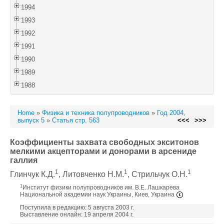
1994
1993
1992
1991
1990
1989
1988
Home
»
Физика и техника полупроводников
»
Год 2004,
выпуск 5
»
Статья стр. 563
<<<
>>>
Коэффициенты захвата свободных экситонов
мелкими акцепторами и донорами в арсениде
галлия
1
1
1
Глинчук К.Д.
, Литовченко Н.М.
, Стрильчук О.Н.
1
Институт физики полупроводников им. В.Е. Лашкарева
Национальной академии наук Украины, Киев, Украина
Поступила в редакцию: 5 августа 2003 г.
Выставление онлайн: 19 апреля 2004 г.