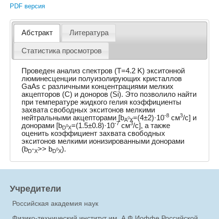
PDF версия
Абстракт
Литература
Статистика просмотров
Проведен анализ спектров (T=4.2 K) экситонной
люминесценции полуизолирующих кристаллов
GaAs с различными концентрациями мелких
акцепторов (С) и доноров (Si). Это позволило найти
при температуре жидкого гелия коэффициенты
захвата свободных экситонов мелкими
-8
3
нейтральными акцепторами [b
=(4±2)·10
см
/с] и
0
A
X
-7
3
донорами [b
=(1.5±0.8)·10
см
/с], а также
0
D
X
оценить коэффициент захвата свободных
экситонов мелкими ионизированными донорами
(b
>> b
).
+
0
D
X
D
X
Учредители
Российская академия наук
Физико-технический институт им. А.Ф.Иоффе Российской