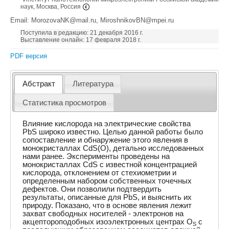
наук, Москва, Россия
Email: MorozovaNK@mail.ru, MiroshnikovBN@mpei.ru
Поступила в редакцию: 21 декабря 2016 г.
Выставление онлайн: 17 февраля 2018 г.
PDF версия
Абстракт
Литература
Статистика просмотров
Влияние кислорода на электрические свойства
PbS широко известно. Целью данной работы было
сопоставление и обнаружение этого явления в
монокристаллах CdS(О), детально исследованных
нами ранее. Эксперименты проведены на
монокристаллах CdS с известной концентрацией
кислорода, отклонением от стехиометрии и
определенным набором собственных точечных
дефектов. Они позволили подтвердить
результаты, описанные для PbS, и выяснить их
природу. Показано, что в основе явления лежит
захват свободных носителей - электронов на
акцептороподобных изоэлектронных центрах O
с
S