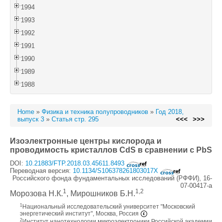
1994
1993
1992
1991
1990
1989
1988
Home
»
Физика и техника полупроводников
»
Год 2018,
выпуск 3
»
Статья стр. 295
<<<
>>>
Изоэлектронные центры кислорода и
проводимость кристаллов CdS в сравнении с PbS
DOI:
10.21883/FTP.2018.03.45611.8493
Переводная версия:
10.1134/S106378261803017X
Российского фонда фундаментальных исследований (РФФИ), 16-
07-00417-а
1
1,2
Морозова Н.К.
, Мирошников Б.Н.
1
Национальный исследовательский университет "Московский
энергетический институт", Москва, Россия
2
Институт нанотехнологии микроэлектроники Российской академии