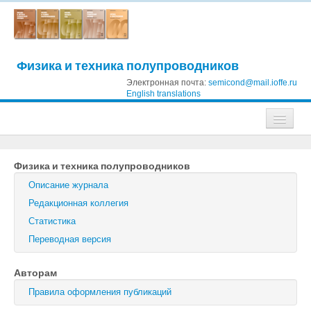
Физика и техника полупроводников
Электронная почта:
semicond@mail.ioffe.ru
English translations
Журналы
Физика и техника полупроводников
Журнал технической физики
Описание журнала
Письма в Журнал технической физики
Редакционная коллегия
Статистика
Физика твердого тела
Переводная версия
Физика и техника полупроводников
Авторам
Оптика и спектроскопия
Правила оформления публикаций
Поиск