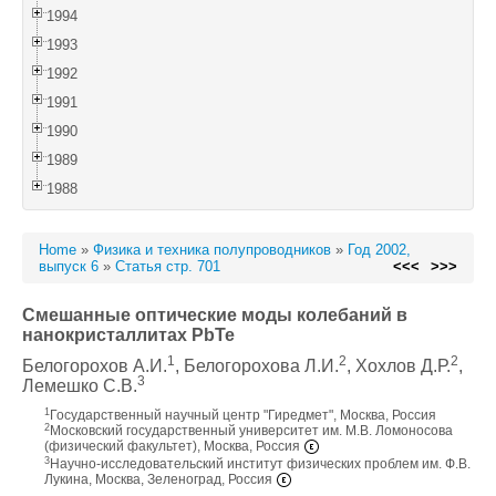
1994
1993
1992
1991
1990
1989
1988
Home
»
Физика и техника полупроводников
»
Год 2002,
выпуск 6
»
Статья стр. 701
<<<
>>>
Смешанные оптические моды колебаний в
нанокристаллитах PbTe
1
2
2
Белогорохов А.И.
, Белогорохова Л.И.
, Хохлов Д.Р.
,
3
Лемешко С.В.
1
Государственный научный центр "Гиредмет", Москва, Россия
2
Московский государственный университет им. М.В. Ломоносова
(физический факультет), Москва, Россия
3
Научно-исследовательский институт физических проблем им. Ф.В.
Лукина, Москва, Зеленоград, Россия