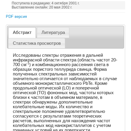
Поступила в редакцию: 4 октября 2001 г.
Выставление онлайн: 20 мая 2002 г.
PDF версия
Абстракт
Литература
Статистика просмотров
Исследованы спектры отражения в дальней
инфракрасной области спектра (область частот 20-
-1
700 см
) и комбинационного рассеяния света в
образцах пористого теллурида свинца. Форма
полученных спектральных зависимостей
значительно отличается от наблюдаемых в случае
объемного монокристаллического PbTe. Кроме
продольной оптической (LO) и поперечной
оптической (TO) фононных мод, частоты которых
близки к частотам в объемном материале, в
спектрах обнаружены дополнительные
колебательные моды. Их количество и
спектральное положение удовлетворительно
согласуются с результатами теоретических
расчетов, выполненных для нахождения частот
колебательных мод нанокристаллитов с учетом
граничных условий на их поверхности.