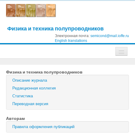
Физика и техника полупроводников
Электронная почта:
semicond@mail.ioffe.ru
English translations
Журналы
Физика и техника полупроводников
Журнал технической физики
Описание журнала
Письма в Журнал технической физики
Редакционная коллегия
Статистика
Физика твердого тела
Переводная версия
Физика и техника полупроводников
Авторам
Оптика и спектроскопия
Правила оформления публикаций
Поиск