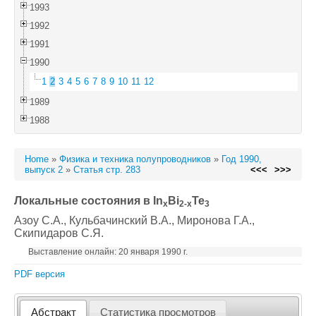
1993
1992
1991
1990
1
2
3
4
5
6
7
8
9
10
11
12
1989
1988
Home
»
Физика и техника полупроводников
»
Год 1990,
выпуск 2
»
Статья стр. 283
<<<
>>>
Локальные состояния в In
Bi
Te
x
2-x
3
Азоу С.А.
, Кульбачинский В.А.
, Миронова Г.А.
,
Скипидаров С.Я.
Выставление онлайн: 20 января 1990 г.
PDF версия
Абстракт
Статистика просмотров