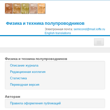
Физика и техника полупроводников
Электронная почта:
semicond@mail.ioffe.ru
English translations
Журналы
Физика и техника полупроводников
Журнал технической физики
Описание журнала
Письма в Журнал технической физики
Редакционная коллегия
Статистика
Физика твердого тела
Переводная версия
Физика и техника полупроводников
Авторам
Оптика и спектроскопия
Правила оформления публикаций
Поиск