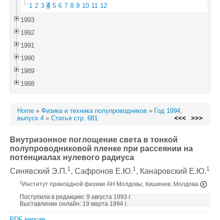
1
2
3
4
5
6
7
8
9
10
11
12
1993
1992
1991
1990
1989
1988
Home
»
Физика и техника полупроводников
»
Год 1994,
выпуск 4
»
Статья стр. 681
<<<
>>>
Внутризонное поглощение света в тонкой
полупроводниковой пленке при рассеянии на
потенциалах нулевого радиуса
1
1
1
Синявский Э.П.
, Сафронов Е.Ю.
, Канаровский Е.Ю.
1
Институт прикладной физики АН Молдовы, Кишинев, Молдова
Поступила в редакцию: 9 августа 1993 г.
Выставление онлайн: 19 марта 1994 г.
PDF версия