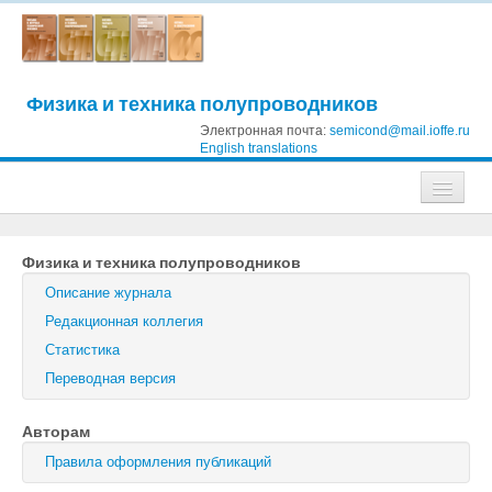
Физика и техника полупроводников
Электронная почта:
semicond@mail.ioffe.ru
English translations
Журналы
Физика и техника полупроводников
Журнал технической физики
Описание журнала
Письма в Журнал технической физики
Редакционная коллегия
Статистика
Физика твердого тела
Переводная версия
Физика и техника полупроводников
Авторам
Оптика и спектроскопия
Правила оформления публикаций
Поиск