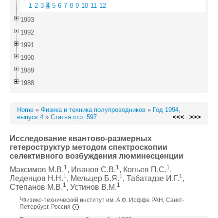
1
2
3
4
5
6
7
8
9
10
11
12
1993
1992
1991
1990
1989
1988
Home
»
Физика и техника полупроводников
»
Год 1994,
выпуск 4
»
Статья стр. 597
<<<
>>>
Исследование квантово-размерных
гетероструктур методом спектроскопии
селективного возбуждения люминесценции
1
1
1
Максимов М.В.
, Иванов С.В.
, Копьев П.С.
,
1
1
1
Леденцов Н.Н.
, Мельцер Б.Я.
, Табатадзе И.Г.
,
1
1
Степанов М.В.
, Устинов В.М.
1
Физико-технический институт им. А.Ф. Иоффе РАН, Санкт-
Петербург, Россия