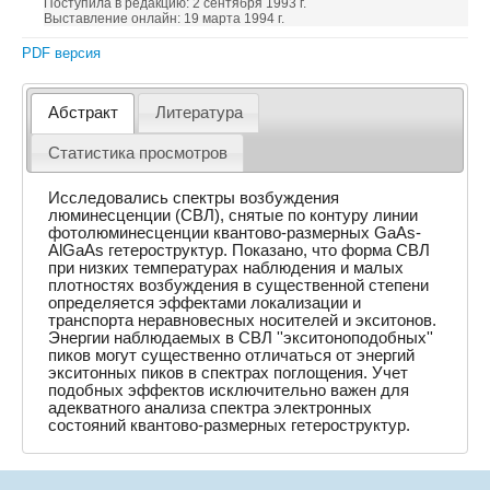
Поступила в редакцию: 2 сентября 1993 г.
Выставление онлайн: 19 марта 1994 г.
PDF версия
Абстракт
Литература
Статистика просмотров
Исследовались спектры возбуждения
люминесценции (СВЛ), снятые по контуру линии
фотолюминесценции квантово-размерных GaAs-
AlGaAs гетероструктур. Показано, что форма СВЛ
при низких температурах наблюдения и малых
плотностях возбуждения в существенной степени
определяется эффектами локализации и
транспорта неравновесных носителей и экситонов.
Энергии наблюдаемых в СВЛ ''экситоноподобных''
пиков могут существенно отличаться от энергий
экситонных пиков в спектрах поглощения. Учет
подобных эффектов исключительно важен для
адекватного анализа спектра электронных
состояний квантово-размерных гетероструктур.