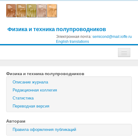
Физика и техника полупроводников
Электронная почта:
semicond@mail.ioffe.ru
English translations
Журналы
Физика и техника полупроводников
Журнал технической физики
Описание журнала
Письма в Журнал технической физики
Редакционная коллегия
Статистика
Физика твердого тела
Переводная версия
Физика и техника полупроводников
Авторам
Оптика и спектроскопия
Правила оформления публикаций
Поиск