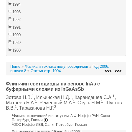
1994
1993
1992
1991
1990
1989
1988
Home
»
Физика и техника полупроводников
»
Год 2006,
выпуск 8
»
Статья стр. 1004
<<<
>>>
Флип-чип светодиоды на основе InAs с
буферными слоями из InGaAsSb
1
1
1
Зотова Н.В.
, Ильинская Н.Д.
, Карандашев С.А.
,
1
1
1
Матвеев Б.А.
, Ременный М.А.
, Стусь Н.М.
, Шустов
1
2
В.В.
, Тараканова Н.Г.
1
Физико-технический институт им. А.Ф. Иоффе РАН, Санкт-
Петербург, Россия
2
ООО Иоффе-ЛЕД, Санкт-Петербург, Россия
Поступила в редакцию: 19 декабря 2005 г.