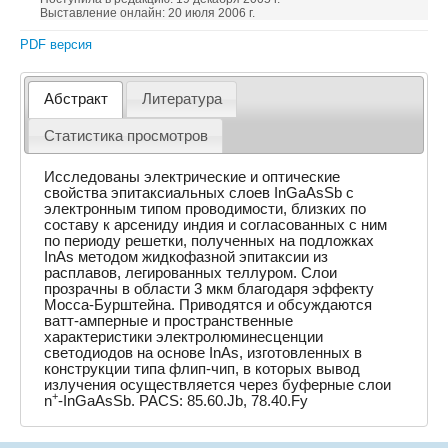
Выставление онлайн: 20 июля 2006 г.
PDF версия
Абстракт
Литература
Статистика просмотров
Исследованы электрические и оптические
свойства эпитаксиальных слоев InGaAsSb с
электронным типом проводимости, близких по
составу к арсениду индия и согласованных с ним
по периоду решетки, полученных на подложках
InAs методом жидкофазной эпитаксии из
расплавов, легированных теллуром. Слои
прозрачны в области 3 мкм благодаря эффекту
Мосса-Бурштейна. Приводятся и обсуждаются
ватт-амперные и пространственные
характеристики электролюминесценции
светодиодов на основе InAs, изготовленных в
конструкции типа флип-чип, в которых вывод
излучения осуществляется через буферные слои
+
n
-InGaAsSb. PACS: 85.60.Jb, 78.40.Fy