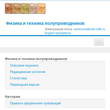
Физика и техника полупроводников
Электронная почта:
semicond@mail.ioffe.ru
English translations
Журналы
Физика и техника полупроводников
Журнал технической физики
Описание журнала
Письма в Журнал технической физики
Редакционная коллегия
Статистика
Физика твердого тела
Переводная версия
Физика и техника полупроводников
Авторам
Оптика и спектроскопия
Правила оформления публикаций
Поиск