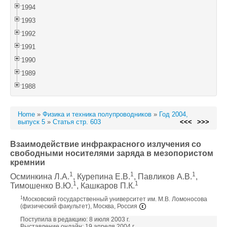
1994
1993
1992
1991
1990
1989
1988
Home
»
Физика и техника полупроводников
»
Год 2004,
выпуск 5
»
Статья стр. 603
<<<
>>>
Взаимодействие инфракрасного излучения со
свободными носителями заряда в мезопористом
кремнии
1
1
1
Осминкина Л.А.
, Курепина Е.В.
, Павликов А.В.
,
1
1
Тимошенко В.Ю.
, Кашкаров П.К.
1
Московский государственный университет им. М.В. Ломоносова
(физический факультет), Москва, Россия
Поступила в редакцию: 8 июля 2003 г.
Выставление онлайн: 19 апреля 2004 г.