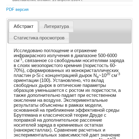
PDF версия
Абстракт
Литература
Статистика просмотров
Исследовано поглощение и отражение
инфракрасного излучения в диапазоне 500-6000
-1
см
, связанное со свободными носителями заряда
в слоях мезопористого кремния (пористость 60-
70%), сформированных из монокристаллических
20
-3
пластин p-Si с концентрацией дырок N
~10
см
p
ориентации (100). Установлено, что вклад
свободных дырок в оптические параметры
образцов уменьшается с ростом их пористости, а
также дополнительно падает при естественном
окислении на воздухе. Экспериментальные
результаты объяснены в рамках модели,
основанной на приближении эффективной среды
Бруггемана и классической теории Друде с
поправкой на дополнительное рассеяние
носителей заряда в кремниевых остатках
(нанокристаллах). Сравнение расчетных и
экспериментальных зависимостей дает значение
19