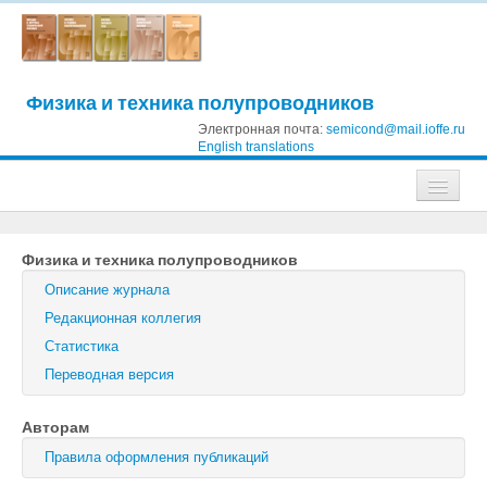
Физика и техника полупроводников
Электронная почта:
semicond@mail.ioffe.ru
English translations
Журналы
Физика и техника полупроводников
Журнал технической физики
Описание журнала
Письма в Журнал технической физики
Редакционная коллегия
Статистика
Физика твердого тела
Переводная версия
Физика и техника полупроводников
Авторам
Оптика и спектроскопия
Правила оформления публикаций
Поиск