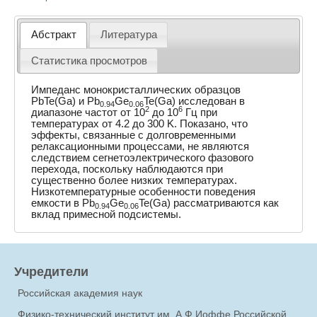
Абстракт
Литература
Статистика просмотров
Импеданс монокристаллических образцов
PbTe(Ga) и Pb
Ge
Te(Ga) исследован в
0.94
0.06
2
6
диапазоне частот от 10
до 10
Гц при
температурах от 4.2 до 300 K. Показано, что
эффекты, связанные с долговременными
релаксационными процессами, не являются
следствием сегнетоэлектрического фазового
перехода, поскольку наблюдаются при
существенно более низких температурах.
Низкотемпературные особенности поведения
емкости в Pb
Ge
Te(Ga) рассматриваются как
0.94
0.06
вклад примесной подсистемы.
Учредители
Российская академия наук
Физико-технический институт им. А.Ф.Иоффе Российской