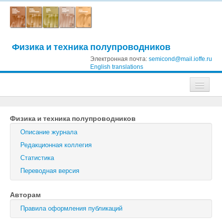
Физика и техника полупроводников
Электронная почта:
semicond@mail.ioffe.ru
English translations
Журналы
Физика и техника полупроводников
Журнал технической физики
Описание журнала
Письма в Журнал технической физики
Редакционная коллегия
Статистика
Физика твердого тела
Переводная версия
Физика и техника полупроводников
Авторам
Оптика и спектроскопия
Правила оформления публикаций
Поиск