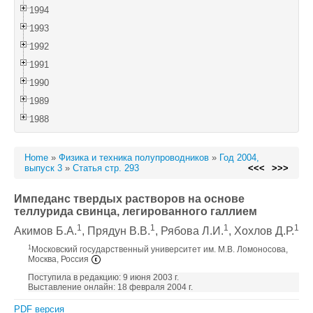
1994
1993
1992
1991
1990
1989
1988
Home
»
Физика и техника полупроводников
»
Год 2004,
выпуск 3
»
Статья стр. 293
<<<
>>>
Импеданс твердых растворов на основе
теллурида свинца, легированного галлием
1
1
1
1
Акимов Б.А.
, Прядун В.В.
, Рябова Л.И.
, Хохлов Д.Р.
1
Московский государственный университет им. М.В. Ломоносова,
Москва, Россия
Поступила в редакцию: 9 июня 2003 г.
Выставление онлайн: 18 февраля 2004 г.
PDF версия