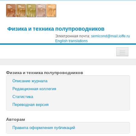
Физика и техника полупроводников
Электронная почта:
semicond@mail.ioffe.ru
English translations
Журналы
Физика и техника полупроводников
Журнал технической физики
Описание журнала
Письма в Журнал технической физики
Редакционная коллегия
Статистика
Физика твердого тела
Переводная версия
Физика и техника полупроводников
Авторам
Оптика и спектроскопия
Правила оформления публикаций
Поиск