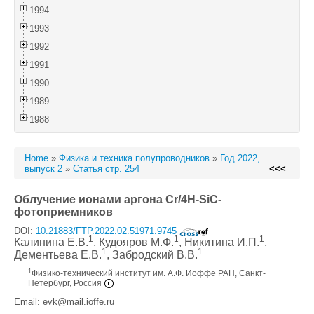
1994
1993
1992
1991
1990
1989
1988
Home
»
Физика и техника полупроводников
»
Год 2022,
выпуск 2
»
Статья стр. 254
<<<
Облучение ионами аргона Cr/4H-SiC-
фотоприемников
DOI:
10.21883/FTP.2022.02.51971.9745
1
1
1
Калинина Е.В.
, Кудояров М.Ф.
, Никитина И.П.
,
1
1
Дементьева Е.В.
, Забродский В.В.
1
Физико-технический институт им. А.Ф. Иоффе РАН, Санкт-
Петербург, Россия
Email: evk@mail.ioffe.ru