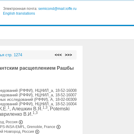
Электронная почта:
semicond@mail.ioffe.ru
English translations
ья стр. 1274
<<<
>>>
игантским расщеплением Рашбы
едований (РФФИ), НЦНИЛ_а, 18-52-16008
едований (РФФИ), НЦНИЛ_а, 18-52-16007
ых исследований (РФФИ), А, 18-02-00309
едований (РФФИ), НЦНИЛ_а, 18-52-16004
1
1,3
К.Е.
, Алешкин В.Я.
, Potemski
1,3
Гавриленко В.И.
од, Россия
UPS-INSA-EMFL, Grenoble, France
ий Новгород, Россия