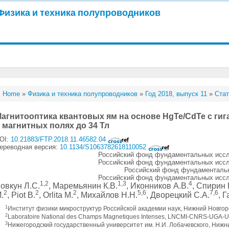
Физика и техника полупроводников
Home
»
Физика и техника полупроводников
»
Год 2018, выпуск 11
»
Стат
агнитооптика квантовых ям на основе HgTe/CdTe с г
 магнитных полях до 34 Тл
OI:
10.21883/FTP.2018.11.46582.04
ереводная версия:
10.1134/S1063782618110052
Российский фонд фундаментальных иссл
Российский фонд фундаментальных иссл
Российский фонд фундаментальн
Российский фонд фундаментальных иссл
1,2
1,3
4
овкун Л.С.
, Маремьянин К.В.
, Иконников А.В.
, Спирин 
2
2
2
5,6
7,6
.
, Piot B.
, Orlita M.
, Михайлов Н.Н.
, Дворецкий С.А.
, 
1
Институт физики микроструктур Российской академии наук, Нижний Новгор
2
Laboratoire National des Champs Magnetiques Intenses, LNCMI-CNRS-UGA-
3
Нижегородский государственный университет им. Н.И. Лобачевского, Нижн