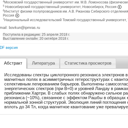
4
Московский государственный университет им. М.В. Ломоносова (физически
5
Новосибирский государственный университет, Новосибирск, Россия
6
Институт физики полупроводников им. А.В. Ржанова Сибирского отделения
Россия
7
Национальный исследовательский Томский государственный университет, 
mail: bovkun@ipmras.ru
Поступила в редакцию: 25 апреля 2018 г.
Выставление онлайн: 20 октября 2018 г.
DF версия
Абстракт
Литература
Статистика просмотров
Исследованы спектры циклотронного резонанса электронов в
магнитных полях в асимметричных гетероструктурах с квант
селективным легированием барьеров. Выполнены самосогла
энергетических спектров (при B=0) и уровней Ландау в рамка
приближении Хартри. В слабых полях обнаружено сильное р
резонанса (~10%), связанное с эффектом Рашбы в образцах ка
нормальной зонной структурой. Эволюция линий поглощения
вплоть до 34 Тл, когда магнитное квантование уже превалир