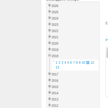
2026
2025
2024
E
2023
2022
2021
P
2020
2019
2018
1
2
3
4
5
6
7
8
9
10
11
12
13
2017
2016
2015
2014
2013
2012