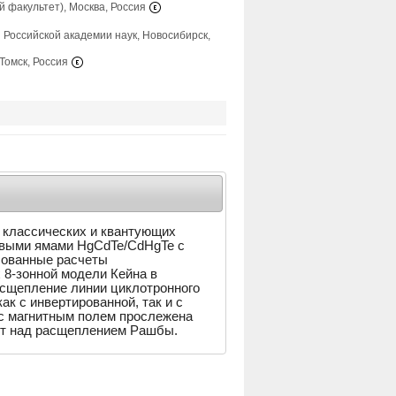
й факультет), Москва, Россия
 Российской академии наук, Новосибирск,
Томск, Россия
 классических и квантующих
овыми ямами HgCdTe/CdHgTe с
сованные расчеты
х 8-зонной модели Кейна в
асщепление линии циклотронного
к с инвертированной, так и с
 с магнитным полем прослежена
ует над расщеплением Рашбы.