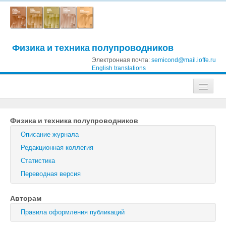
Физика и техника полупроводников
Электронная почта:
semicond@mail.ioffe.ru
English translations
Журналы
Физика и техника полупроводников
Журнал технической физики
Описание журнала
Письма в Журнал технической физики
Редакционная коллегия
Статистика
Физика твердого тела
Переводная версия
Физика и техника полупроводников
Авторам
Оптика и спектроскопия
Правила оформления публикаций
Поиск