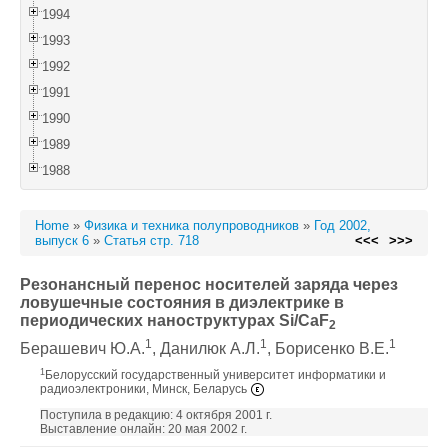
1994
1993
1992
1991
1990
1989
1988
Home
»
Физика и техника полупроводников
»
Год 2002,
выпуск 6
»
Статья стр. 718
<<<
>>>
Резонансный перенос носителей заряда через
ловушечные состояния в диэлектрике в
периодических наноструктурах Si/CaF
2
1
1
1
Берашевич Ю.А.
, Данилюк А.Л.
, Борисенко В.Е.
1
Белорусский государственный университет информатики и
радиоэлектроники, Минск, Беларусь
Поступила в редакцию: 4 октября 2001 г.
Выставление онлайн: 20 мая 2002 г.