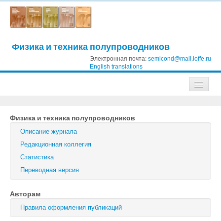
Физика и техника полупроводников
Электронная почта:
semicond@mail.ioffe.ru
English translations
Журналы
Физика и техника полупроводников
Журнал технической физики
Описание журнала
Письма в Журнал технической физики
Редакционная коллегия
Статистика
Физика твердого тела
Переводная версия
Физика и техника полупроводников
Авторам
Оптика и спектроскопия
Правила оформления публикаций
Поиск