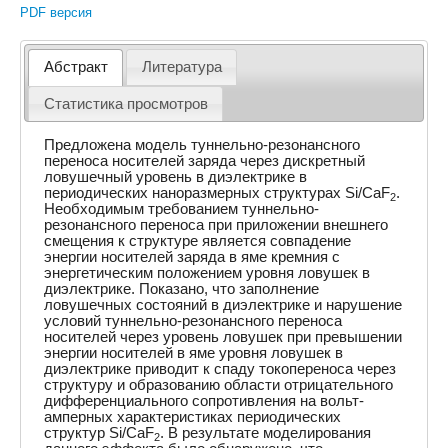
PDF версия
Абстракт
Литература
Статистика просмотров
Предложена модель туннельно-резонансного
переноса носителей заряда через дискретный
ловушечный уровень в диэлектрике в
периодических наноразмерных структурах Si/CaF
.
2
Необходимым требованием туннельно-
резонансного переноса при приложении внешнего
смещения к структуре является совпадение
энергии носителей заряда в яме кремния с
энергетическим положением уровня ловушек в
диэлектрике. Показано, что заполнение
ловушечных состояний в диэлектрике и нарушение
условий туннельно-резонансного переноса
носителей через уровень ловушек при превышении
энергии носителей в яме уровня ловушек в
диэлектрике приводит к спаду токопереноса через
структуру и образованию области отрицательного
дифференциального сопротивления на вольт-
амперных характеристиках периодических
структур Si/CaF
. В результате моделирования
2