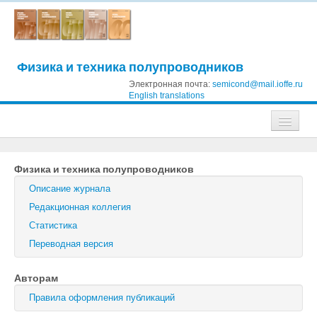
Физика и техника полупроводников
Электронная почта:
semicond@mail.ioffe.ru
English translations
Журналы
Физика и техника полупроводников
Журнал технической физики
Описание журнала
Письма в Журнал технической физики
Редакционная коллегия
Статистика
Физика твердого тела
Переводная версия
Физика и техника полупроводников
Авторам
Оптика и спектроскопия
Правила оформления публикаций
Поиск