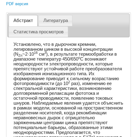
PDF версия
Абстракт
Литература
Статистика просмотров
Установлено, что в дырочном кремнии,
легированном цинком в высокой концентрации
16
3
(N
~2·10
см
), в результате термообработки в
Zn
o
диапазоне температур 450/650
C возникают
неоднородности электропроводности, которые
препятствуют устойчивой работе преобразователя
изображения ионизационного типа. Их
формирование приводит к сильному возрастанию
2
фотопроводимости (до 10
раз), изменению ее
спектральной характеристики, возникновению
долговременной релаксации фототока и
остаточной проводимости, появлению токовых
шнуров. Наблюдаемые явления удается объяснить
в рамках модели, основанной на пространственном
разделении носителей, когда рекомбинации
неравновесных дырок с отрицательно
заряженными центрами цинка препятствуют
потенциальные барьеры, образованные этими
неоднородностями. Предполагается, что