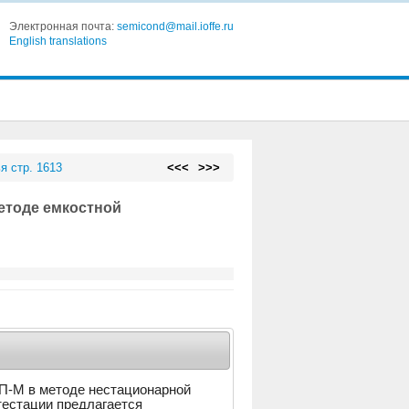
Электронная почта:
semicond@mail.ioffe.ru
English translations
я стр. 1613
<<<
>>>
етоде емкостной
-П-М в методе нестационарной
тестации предлагается