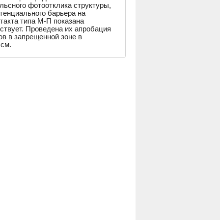
льсного фотоотклика структуры,
тенциального барьера на
такта типа М-П показана
тствует. Проведена их апробация
ов в запрещенной зоне в
см.