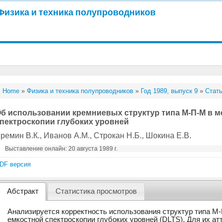
Физика и техника полупроводников
Home
»
Физика и техника полупроводников
»
Год 1989, выпуск 9
»
Стать
б использовании кремниевых структур типа М-П-М в м
пектроскопии глубоких уровней
ремин В.К.
, Иванов А.М.
, Строкан Н.Б.
, Шокина Е.В.
Выставление онлайн: 20 августа 1989 г.
DF версия
Абстракт
Статистика просмотров
Анализируется корректность использования структур типа М
емкостной спектроскопии глубоких уровней (DLTS). Для их ат