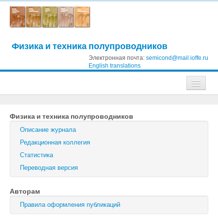
Физика и техника полупроводников
Электронная почта:
semicond@mail.ioffe.ru
English translations
Журналы
Физика и техника полупроводников
Журнал технической физики
Описание журнала
Письма в Журнал технической физики
Редакционная коллегия
Статистика
Физика твердого тела
Переводная версия
Физика и техника полупроводников
Авторам
Оптика и спектроскопия
Правила оформления публикаций
Поиск