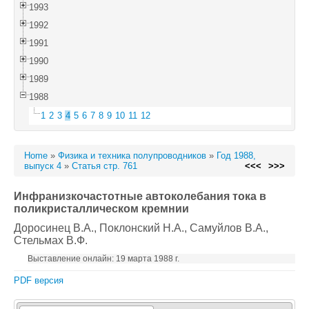
1993
1992
1991
1990
1989
1988
1
2
3
4
5
6
7
8
9
10
11
12
Home
»
Физика и техника полупроводников
»
Год 1988,
выпуск 4
»
Статья стр. 761
<<<
>>>
Инфранизкочастотные автоколебания тока в
поликристаллическом кремнии
Доросинец В.А.
, Поклонский Н.А.
, Самуйлов В.А.
,
Стельмах В.Ф.
Выставление онлайн: 19 марта 1988 г.
PDF версия