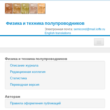
Физика и техника полупроводников
Электронная почта:
semicond@mail.ioffe.ru
English translations
Журналы
Физика и техника полупроводников
Журнал технической физики
Описание журнала
Письма в Журнал технической физики
Редакционная коллегия
Статистика
Физика твердого тела
Переводная версия
Физика и техника полупроводников
Авторам
Оптика и спектроскопия
Правила оформления публикаций
Поиск