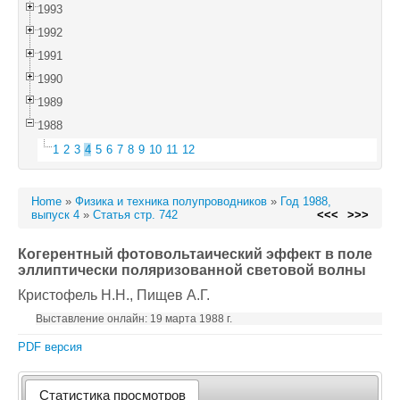
1993
1992
1991
1990
1989
1988
1
2
3
4
5
6
7
8
9
10
11
12
Home
»
Физика и техника полупроводников
»
Год 1988,
выпуск 4
»
Статья стр. 742
<<<
>>>
Когерентный фотовольтаический эффект в поле
эллиптически поляризованной световой волны
Кристофель Н.Н.
, Пищев А.Г.
Выставление онлайн: 19 марта 1988 г.
PDF версия
Статистика просмотров