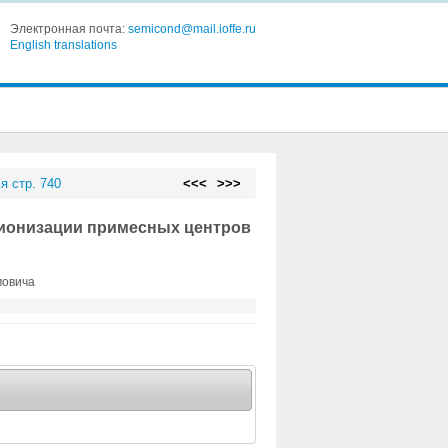
Электронная почта:
semicond@mail.ioffe.ru
English translations
я стр. 740
<<<
>>>
 ионизации примесных центров
мовича