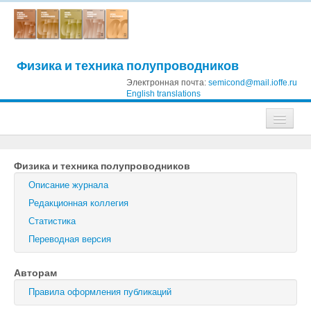
Физика и техника полупроводников
Электронная почта:
semicond@mail.ioffe.ru
English translations
Журналы
Физика и техника полупроводников
Журнал технической физики
Описание журнала
Письма в Журнал технической физики
Редакционная коллегия
Статистика
Физика твердого тела
Переводная версия
Физика и техника полупроводников
Авторам
Оптика и спектроскопия
Правила оформления публикаций
Поиск