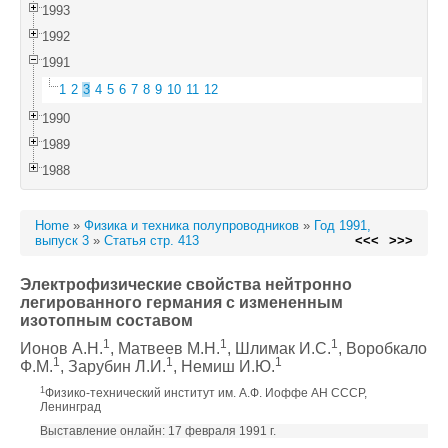
1993
1992
1991
1
2
3
4
5
6
7
8
9
10
11
12
1990
1989
1988
Home
»
Физика и техника полупроводников
»
Год 1991,
выпуск 3
»
Статья стр. 413
<<<
>>>
Электрофизические свойства нейтронно
легированного германия с измененным
изотопным составом
1
1
1
Ионов А.Н.
, Матвеев М.Н.
, Шлимак И.С.
, Воробкало
1
1
1
Ф.М.
, Зарубин Л.И.
, Немиш И.Ю.
1
Физико-технический институт им. А.Ф. Иоффе АН СССР,
Ленинград
Выставление онлайн: 17 февраля 1991 г.