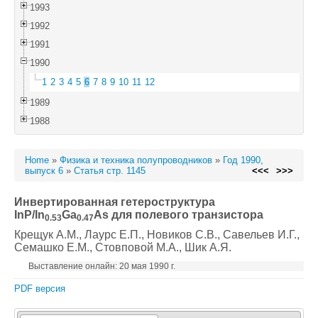
1993
1992
1991
1990
1
2
3
4
5
6
7
8
9
10
11
12
1989
1988
Home
»
Физика и техника полупроводников
»
Год 1990,
выпуск 6
»
Статья стр. 1145
<<<
>>>
Инвертированная гетероструктура
InP/In
Ga
As для полевого транзистора
0.53
0.47
Крещук А.М.
, Лаурс Е.П.
, Новиков С.В.
, Савельев И.Г.
,
Семашко Е.М.
, Стовповой М.А.
, Шик А.Я.
Выставление онлайн: 20 мая 1990 г.
PDF версия