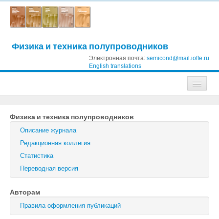
Физика и техника полупроводников
Электронная почта:
semicond@mail.ioffe.ru
English translations
Журналы
Физика и техника полупроводников
Журнал технической физики
Описание журнала
Письма в Журнал технической физики
Редакционная коллегия
Статистика
Физика твердого тела
Переводная версия
Физика и техника полупроводников
Авторам
Оптика и спектроскопия
Правила оформления публикаций
Поиск