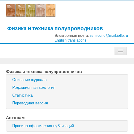
Физика и техника полупроводников
Электронная почта:
semicond@mail.ioffe.ru
English translations
Журналы
Физика и техника полупроводников
Журнал технической физики
Описание журнала
Письма в Журнал технической физики
Редакционная коллегия
Статистика
Физика твердого тела
Переводная версия
Физика и техника полупроводников
Авторам
Оптика и спектроскопия
Правила оформления публикаций
Поиск