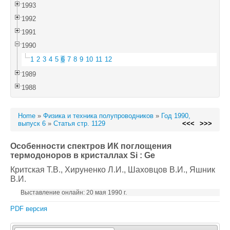
1993
1992
1991
1990
1
2
3
4
5
6
7
8
9
10
11
12
1989
1988
Home
»
Физика и техника полупроводников
»
Год 1990,
выпуск 6
»
Статья стр. 1129
<<<
>>>
Особенности спектров ИК поглощения
термодоноров в кристаллах Si : Ge
Критская Т.В.
, Хируненко Л.И.
, Шаховцов В.И.
, Яшник
В.И.
Выставление онлайн: 20 мая 1990 г.
PDF версия