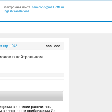
Электронная почта:
semicond@mail.ioffe.ru
English translations
я стр. 1042
<<<
>>>
риодов в нейтральном
ещения в кремнии рассчитаны
м в кластерном приближении Из