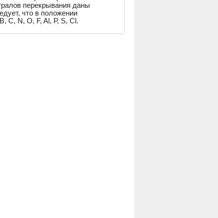
егралов перекрывания даны
едует, что в положении
 N, O, F, Al, Р, S, Сl.