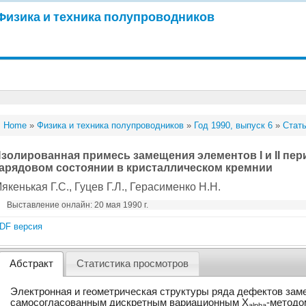
Физика и техника полупроводников
Home
»
Физика и техника полупроводников
»
Год 1990, выпуск 6
»
Стать
золированная примесь замещения элементов I и II пе
арядовом состоянии в кристаллическом кремнии
якенькая Г.С.
, Гуцев Г.Л.
, Герасименко Н.Н.
Выставление онлайн: 20 мая 1990 г.
DF версия
Абстракт
Статистика просмотров
Электронная и геометрическая структуры ряда дефектов зам
самосогласованным дискретным вариационным X
-методо
alpha