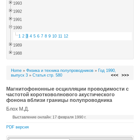
1993
1992
1991
1990
1
2
3
4
5
6
7
8
9
10
11
12
1989
1988
Home
»
Физика и техника полупроводников
»
Год 1990,
выпуск 3
»
Статья стр. 580
<<<
>>>
Магнитофононные осцилляции проводимости с
частотой коротковолнового акустического
фонона вблизи границы полупроводника
Блох М.Д.
Выставление онлайн: 17 февраля 1990 г.
PDF версия