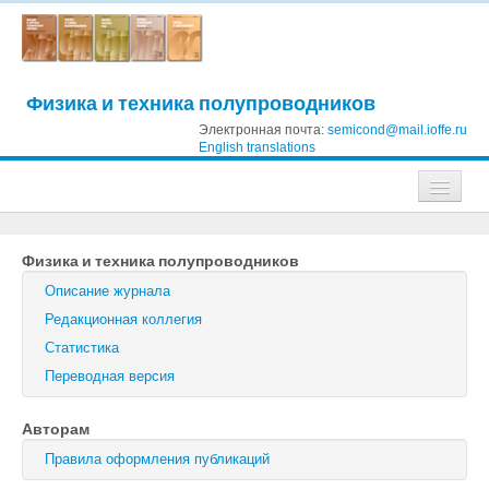
Физика и техника полупроводников
Электронная почта:
semicond@mail.ioffe.ru
English translations
Журналы
Физика и техника полупроводников
Журнал технической физики
Описание журнала
Письма в Журнал технической физики
Редакционная коллегия
Статистика
Физика твердого тела
Переводная версия
Физика и техника полупроводников
Авторам
Оптика и спектроскопия
Правила оформления публикаций
Поиск