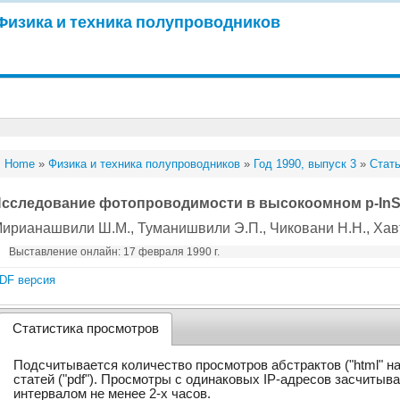
Физика и техника полупроводников
Home
»
Физика и техника полупроводников
»
Год 1990, выпуск 3
»
Стать
сследование фотопроводимости в высокоомном p-In
ирианашвили Ш.М.
, Туманишвили Э.П.
, Чиковани Н.Н.
, Хав
Выставление онлайн: 17 февраля 1990 г.
DF версия
Статистика просмотров
Подсчитывается количество просмотров абстрактов ("html" н
статей ("pdf"). Просмотры с одинаковых IP-адресов засчитыв
интервалом не менее 2-х часов.