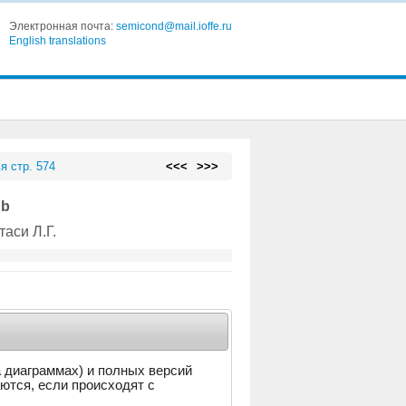
Электронная почта:
semicond@mail.ioffe.ru
English translations
я стр. 574
<<<
>>>
Sb
таси Л.Г.
а диаграммах) и полных версий
аются, если происходят с