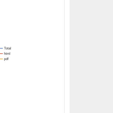
Total
html
pdf