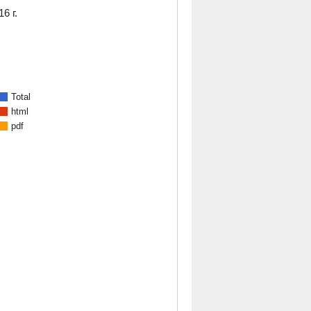
6 г.
Total
html
pdf