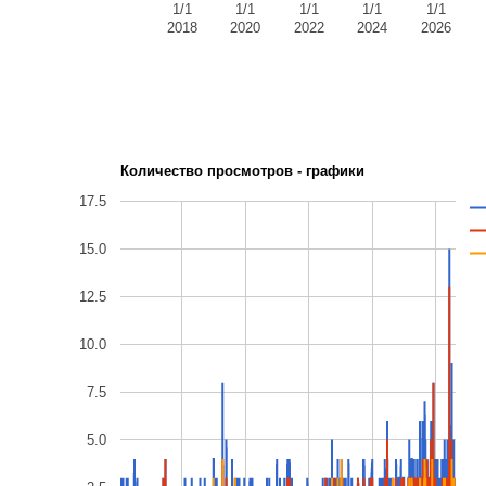
1/1
1/1
1/1
1/1
1/1
2018
2020
2022
2024
2026
Количество просмотров - графики
17.5
15.0
12.5
10.0
7.5
5.0