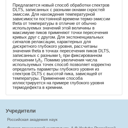
Предлагается новый способ обработки спектров
DLTS, записанных с разными окнами скростей
эмиссии. Для нахождения температурной
зависимости постоянной времени термо-эмиссии
theta от температуры в отличие от обычно
используемых значений этой величины в
максимуме пиков применяют точки пересечения
кривых друг с другом. Для экспоненциальных
сигналов релаксации, характерных для
дискретного глубокого уровня, рассчитаны
значения theta в точках пересечения пиков DLTS,
записанных с разными t
при фиксированном
1
отношении t
/t
. Помимо увеличения числа
2
1
используемых точек способ позволяет корректно
определить параметры глубокого уровня из
спектров DLTS с высотой пика, зависящей от
температуры. Применение способа
иллюстрируется на примере глубокого уровня
термодефекта в кремнии.
Учредители
Российская академия наук
Физико-технический институт им. А.Ф.Иоффе Российской