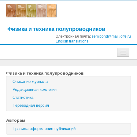
Физика и техника полупроводников
Электронная почта:
semicond@mail.ioffe.ru
English translations
Журналы
Физика и техника полупроводников
Журнал технической физики
Описание журнала
Письма в Журнал технической физики
Редакционная коллегия
Статистика
Физика твердого тела
Переводная версия
Физика и техника полупроводников
Авторам
Оптика и спектроскопия
Правила оформления публикаций
Поиск