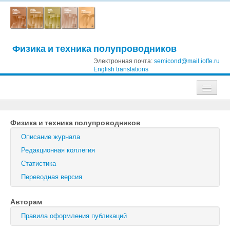
Физика и техника полупроводников
Электронная почта:
semicond@mail.ioffe.ru
English translations
Журналы
Физика и техника полупроводников
Журнал технической физики
Описание журнала
Письма в Журнал технической физики
Редакционная коллегия
Статистика
Физика твердого тела
Переводная версия
Физика и техника полупроводников
Авторам
Оптика и спектроскопия
Правила оформления публикаций
Поиск