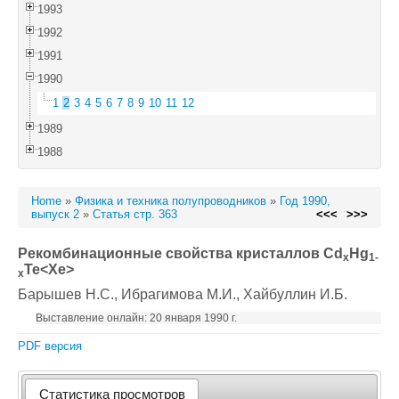
1993
1992
1991
1990
1
2
3
4
5
6
7
8
9
10
11
12
1989
1988
Home
»
Физика и техника полупроводников
»
Год 1990,
выпуск 2
»
Статья стр. 363
<<<
>>>
Рекомбинационные свойства кристаллов Cd
Hg
x
1-
Te<Xe>
x
Барышев Н.С.
, Ибрагимова М.И.
, Хайбуллин И.Б.
Выставление онлайн: 20 января 1990 г.
PDF версия
Статистика просмотров