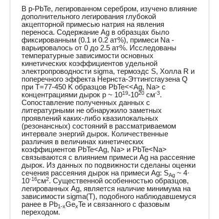
В p-PbTe, легированном серебром, изучено влияние
дополнительного легирования глубокой
акцепторной примесью натрия на явления
переноса. Содержание Ag в образцах было
фиксированным (0.1 и 0.2 ат%), примеси Na -
варьировалось от 0 до 2.5 ат%. Исследованы
температурные зависимости основных
кинетических коэффициентов удельной
электропроводности sigma, термоэдс S, Холла R и
поперечного эффекта Нернста-Эттингсгаузена Q
при T=77-450 K образцов PbTe<<Ag, Na> с
19
20
-3
концентрациями дырок p ~ 10
-10
см
.
Сопоставление полученных данных с
литературными не обнаружило заметных
проявлений каких-либо квазилокальных
(резонансных) состояний в рассматриваемом
интервале энергий дырок. Количественные
различия в величинах кинетических
коэффициентов PbTe<Ag, Na> и PbTe<Na>
связываются с влиянием примеси Ag на рассеяние
дырок. Из данных по подвижности сделаны оценки
сечения рассеяния дырок на примеси Ag: S
~ 4·
Ag
-16
2
10
см
. Существенной особенностью образцов,
легированных Ag, является наличие минимума на
зависимости sigma(T), подобного наблюдавшемуся
ранее в Pb
Ge
Te и связанного с фазовым
1-x
x
переходом.