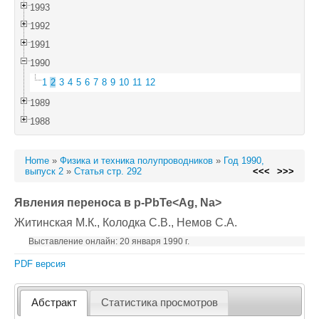
1993
1992
1991
1990
1
2
3
4
5
6
7
8
9
10
11
12
1989
1988
Home
»
Физика и техника полупроводников
»
Год 1990,
выпуск 2
»
Статья стр. 292
<<<
>>>
Явления переноса в p-PbTe<Ag, Na>
Житинская М.К.
, Колодка С.В.
, Немов С.А.
Выставление онлайн: 20 января 1990 г.
PDF версия
Абстракт
Статистика просмотров