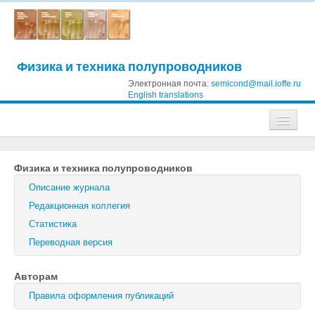
Физика и техника полупроводников
Электронная почта:
semicond@mail.ioffe.ru
English translations
Журналы
Физика и техника полупроводников
Журнал технической физики
Описание журнала
Письма в Журнал технической физики
Редакционная коллегия
Статистика
Физика твердого тела
Переводная версия
Физика и техника полупроводников
Авторам
Оптика и спектроскопия
Правила оформления публикаций
Поиск