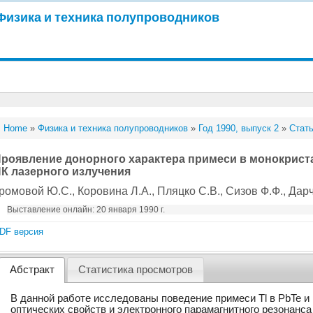
Физика и техника полупроводников
Home
»
Физика и техника полупроводников
»
Год 1990, выпуск 2
»
Стать
роявление донорного характера примеси в монокриста
К лазерного излучения
ромовой Ю.С.
, Коровина Л.А.
, Пляцко С.В.
, Сизов Ф.Ф.
, Дар
Выставление онлайн: 20 января 1990 г.
DF версия
Абстракт
Статистика просмотров
В данной работе исследованы поведение примеси Tl в PbTe и
оптических свойств и электронного парамагнитного резонанса 