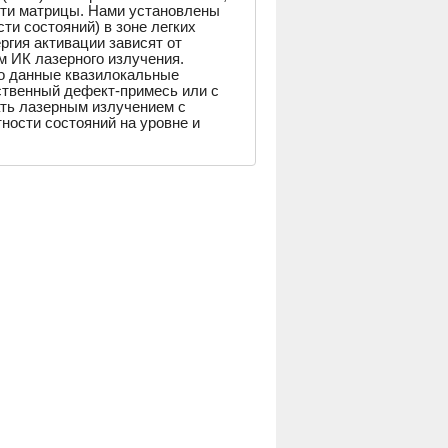
сти матрицы. Нами установлены
ти состояний) в зоне легких
ергия активации зависят от
м ИК лазерного излучения.
о данные квазилокальные
ственный дефект-примесь или с
ть лазерным излучением с
тности состояний на уровне и