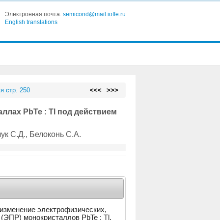
Электронная почта:
semicond@mail.ioffe.ru
English translations
я стр. 250
<<<
>>>
ллах PbTe : Tl под действием
чук С.Д.
, Белоконь С.А.
 изменение электрофизических,
(ЭПР) монокристаллов PbTe : Tl,