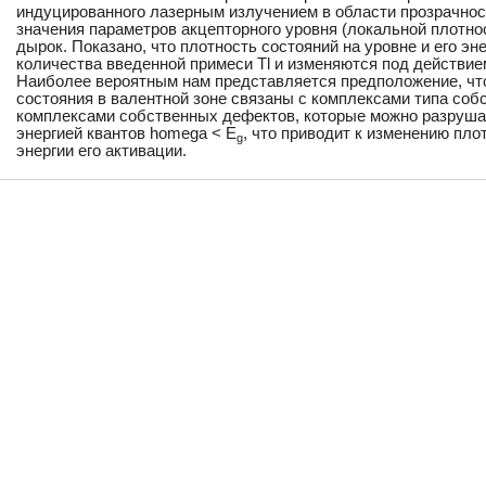
индуцированного лазерным излучением в области прозрачно
значения параметров акцепторного уровня (локальной плотнос
дырок. Показано, что плотность состояний на уровне и его эн
количества введенной примеси Tl и изменяются под действие
Наиболее вероятным нам представляется предположение, чт
состояния в валентной зоне связаны с комплексами типа соб
комплексами собственных дефектов, которые можно разруша
энергией квантов homega < E
, что приводит к изменению пло
g
энергии его активации.