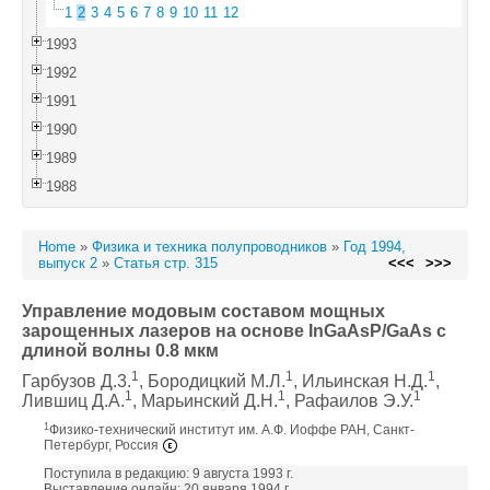
1
2
3
4
5
6
7
8
9
10
11
12
1993
1992
1991
1990
1989
1988
Home
»
Физика и техника полупроводников
»
Год 1994,
выпуск 2
»
Статья стр. 315
<<<
>>>
Управление модовым составом мощных
зарощенных лазеров на основе InGaAsP/GaAs с
длиной волны 0.8 мкм
1
1
1
Гарбузов Д.3.
, Бородицкий М.Л.
, Ильинская Н.Д.
,
1
1
1
Лившиц Д.А.
, Марьинский Д.Н.
, Рафаилов Э.У.
1
Физико-технический институт им. А.Ф. Иоффе РАН, Санкт-
Петербург, Россия
Поступила в редакцию: 9 августа 1993 г.
Выставление онлайн: 20 января 1994 г.