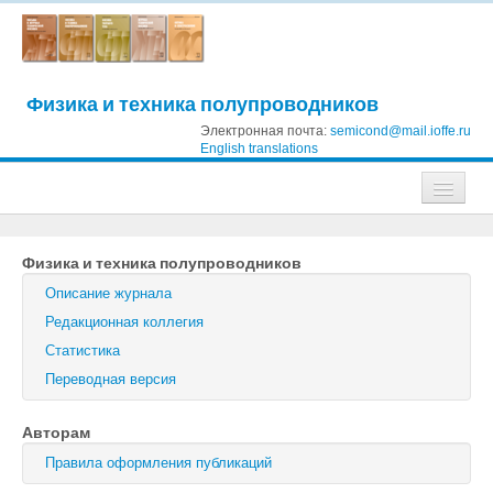
Физика и техника полупроводников
Электронная почта:
semicond@mail.ioffe.ru
English translations
Журналы
Физика и техника полупроводников
Журнал технической физики
Описание журнала
Письма в Журнал технической физики
Редакционная коллегия
Статистика
Физика твердого тела
Переводная версия
Физика и техника полупроводников
Авторам
Оптика и спектроскопия
Правила оформления публикаций
Поиск