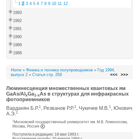
1
2
3
4
5
6
7
8
9
10
11
12
1993
1992
1991
1990
1989
1988
Home
»
Физика и техника полупроводников
»
Год 1994,
выпуск 2
»
Статья стр. 259
<<<
>>>
Люминесценция множественных квантовых ям
GaAs/Al
Ga
As в структурах для инфракрасных
x
1-x
фотоприемников
1
1
1
Варданян Б.Р.
, Резванов Р.Р.
, Чукичев М.В.
, Юнович
1
А.Э.
1
Московский государственный университет им. М.В. Ломоносова,
Москва, Россия
Поступила в редакцию: 18 мая 1993 г.
Выставление онлайн: 20 января 1994 г.