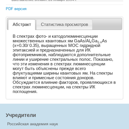
PDF версия
Абстракт
Статистика просмотров
В спектрах фото- и катодолюминесценции
множественных квантовых ям GaAs/Al
Ga
As
x
1-x
(x=0.30/ 0.35), выращенных МОС гидридной
эпитаксией и предназначенных для ИК
фотоприемников, наблюдаются дополнительные
линии и уширение спектральных полос. Показано,
что эти изменения в спектрах люминесценции
могут быть объяснены прежде всего
флуктуациями ширины квантовых ям. На спектры
влияют и примесные состояния доноров.
Обсуждается влияние факторов, проявляющихся в
спектрах люминесценции, на спектры ИК
поглощения.
Учредители
Российская академия наук