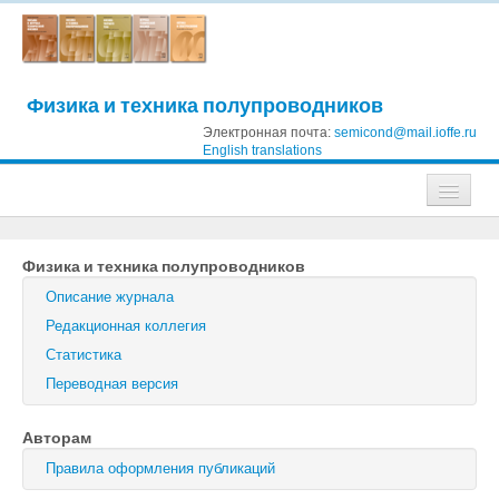
Физика и техника полупроводников
Электронная почта:
semicond@mail.ioffe.ru
English translations
Журналы
Физика и техника полупроводников
Журнал технической физики
Описание журнала
Письма в Журнал технической физики
Редакционная коллегия
Статистика
Физика твердого тела
Переводная версия
Физика и техника полупроводников
Авторам
Оптика и спектроскопия
Правила оформления публикаций
Поиск