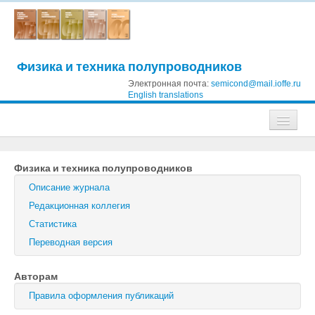
Физика и техника полупроводников
Электронная почта:
semicond@mail.ioffe.ru
English translations
Журналы
Физика и техника полупроводников
Журнал технической физики
Описание журнала
Письма в Журнал технической физики
Редакционная коллегия
Статистика
Физика твердого тела
Переводная версия
Физика и техника полупроводников
Авторам
Оптика и спектроскопия
Правила оформления публикаций
Поиск