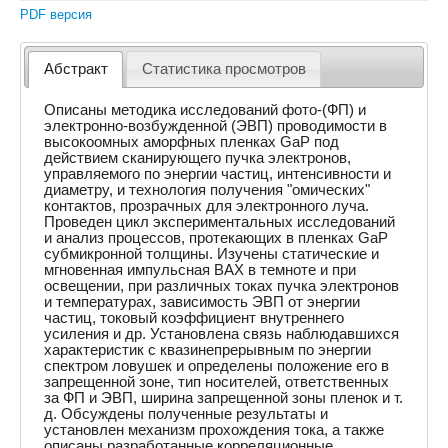
PDF версия
Абстракт
Статистика просмотров
Описаны методика исследований фото-(ФП) и
электронно-возбужденной (ЭВП) проводимости в
высокоомных аморфных пленках GaP под
действием сканирующего пучка электронов,
управляемого по энергии частиц, интенсивности и
диаметру, и технология получения "омических"
контактов, прозрачных для электронного луча.
Проведен цикл экспериментальных исследований
и анализ процессов, протекающих в пленках GaP
субмикронной толщины. Изучены статические и
мгновенная импульсная ВАХ в темноте и при
освещении, при различных токах пучка электронов
и температурах, зависимость ЭВП от энергии
частиц, токовый коэффициент внутреннего
усиления и др. Установлена связь наблюдавшихся
характеристик с квазинепрерывным по энергии
спектром ловушек и определены положение его в
запрещенной зоне, тип носителей, ответственных
за ФП и ЭВП, ширина запрещенной зоны пленок и т.
д. Обсуждены полученные результаты и
установлен механизм прохождения тока, а также
описаны разработанные корреляционные