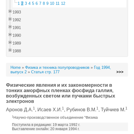
1
2
3
4
5
6
7
8
9
10
11
12
1993
1992
1991
1990
1989
1988
Home
»
Физика и техника полупроводников
»
Год 1994,
выпуск 2
»
Статья стр. 177
>>>
Физические явления и их закономерности в
тонких аморфных пленках фосфида галлия,
возбужденных светом или пучками быстрых
электронов
1
1
1
1
Аронов Д.А.
, Исаев X.И.
, Рубинов В.М.
, Туйчиев М.
1
Научно-производственное объединение "Физика
Поступила в редакцию: 19 марта 1992 г.
Выставление онлайн: 20 января 1994 г.