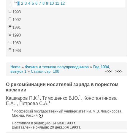
1
2
3
4
5
6
7
8
9
10
11
12
1993
1992
1991
1990
1989
1988
Home
»
Физика и техника полупроводников
»
Год 1994,
выпуск 1
»
Статья стр. 100
<<<
>>>
О рекомбинации носителей заряда в пористом
кремнии
1
1
Кашкаров П.К.
, Тимошенко В.Ю.
, Константинова
1
1
Е.А.
, Петрова С.А.
1
Московский государственный университет им. М.В. Ломоносова,
Москва, Россия
Поступила в редакцию: 14 мая 1993 г.
Выставление онлайн: 20 декабря 1993 г.