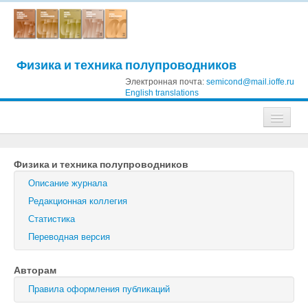
Физика и техника полупроводников
Электронная почта:
semicond@mail.ioffe.ru
English translations
Журналы
Физика и техника полупроводников
Журнал технической физики
Описание журнала
Письма в Журнал технической физики
Редакционная коллегия
Статистика
Физика твердого тела
Переводная версия
Физика и техника полупроводников
Авторам
Оптика и спектроскопия
Правила оформления публикаций
Поиск