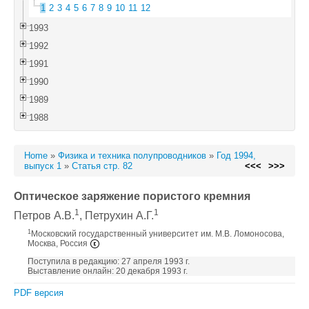
1
2
3
4
5
6
7
8
9
10
11
12
1993
1992
1991
1990
1989
1988
Home
»
Физика и техника полупроводников
»
Год 1994,
выпуск 1
»
Статья стр. 82
<<<
>>>
Оптическое заряжение пористого кремния
1
1
Петров А.В.
, Петрухин А.Г.
1
Московский государственный университет им. М.В. Ломоносова,
Москва, Россия
Поступила в редакцию: 27 апреля 1993 г.
Выставление онлайн: 20 декабря 1993 г.
PDF версия