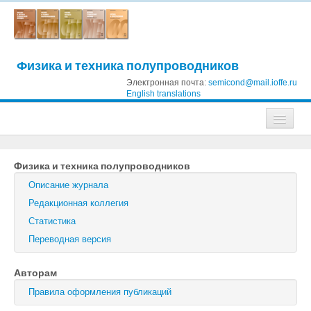
Физика и техника полупроводников
Электронная почта:
semicond@mail.ioffe.ru
English translations
Журналы
Физика и техника полупроводников
Журнал технической физики
Описание журнала
Письма в Журнал технической физики
Редакционная коллегия
Статистика
Физика твердого тела
Переводная версия
Физика и техника полупроводников
Авторам
Оптика и спектроскопия
Правила оформления публикаций
Поиск