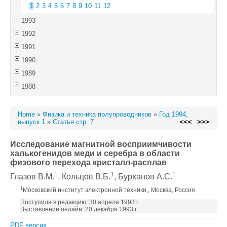
1
2
3
4
5
6
7
8
9
10
11
12
1993
1992
1991
1990
1989
1988
Home
»
Физика и техника полупроводников
»
Год 1994,
выпуск 1
»
Статья стр. 7
<<<
>>>
Исследование магнитной восприимчивости
халькогенидов меди и серебра в области
физового перехода кристалл-расплав
1
1
1
Глазов В.М.
, Кольцов В.Б.
, Бурханов А.С.
1
Московский институт электронной техники,, Москва, Россия
Поступила в редакцию: 30 апреля 1993 г.
Выставление онлайн: 20 декабря 1993 г.
PDF версия