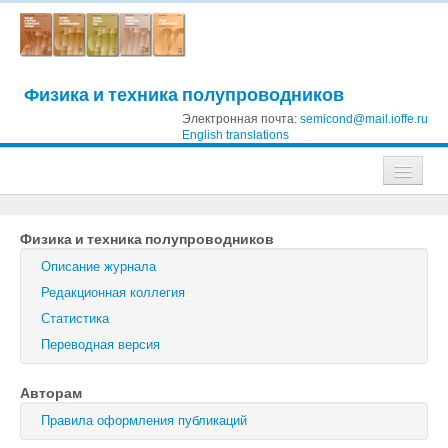
Физика и техника полупроводников
Электронная почта:
semicond@mail.ioffe.ru
English translations
Журналы
Физика и техника полупроводников
Журнал технической физики
Описание журнала
Письма в Журнал технической физики
Редакционная коллегия
Статистика
Физика твердого тела
Переводная версия
Физика и техника полупроводников
Авторам
Оптика и спектроскопия
Правила оформления публикаций
Поиск