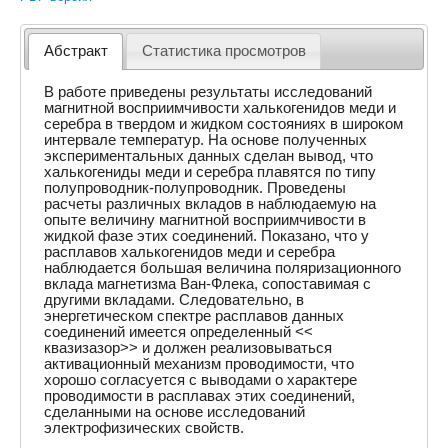
Абстракт
Статистика просмотров
В работе приведены результаты исследований
магнитной восприимчивости халькогенидов меди и
серебра в твердом и жидком состояниях в широком
интервале температур. На основе полученных
экспериментальных данных сделан вывод, что
халькогениды меди и серебра плавятся по типу
полупроводник-полупроводник. Проведены
расчеты различных вкладов в наблюдаемую на
опыте величину магнитной восприимчивости в
жидкой фазе этих соединений. Показано, что у
расплавов халькогенидов меди и серебра
наблюдается большая величина поляризационного
вклада магнетизма Ван-Флека, сопоставимая с
другими вкладами. Следовательно, в
энергетическом спектре расплавов данных
соединений имеется определенный <<
квазизазор>> и должен реализовываться
активационный механизм проводимости, что
хорошо согласуется с выводами о характере
проводимости в расплавах этих соединений,
сделанными на основе исследований
электрофизических свойств.