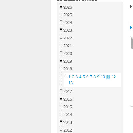
E
2026
2025
2024
P
2023
2022
2021
2020
2019
2018
1
2
3
4
5
6
7
8
9
10
11
12
13
2017
2016
2015
2014
2013
2012