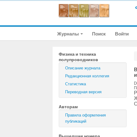
Журналы
Поиск
Войти
Физика и техника
полупроводников
Описание журнала
В
и
Редакционная коллегия
D
Статистика
П
Переводная версия
Р
Ж
С
Авторам
Правила оформления
публикаций
Вышедшие номера