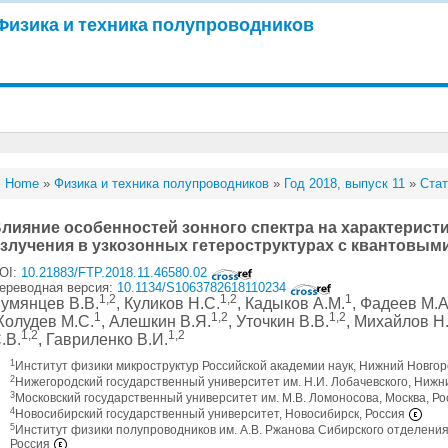
Физика и техника полупроводников
Home
»
Физика и техника полупроводников
»
Год 2018, выпуск 11
»
Стат
лияние особенностей зонного спектра на характерист
злучения в узкозонных гетероструктурах с квантовым
OI:
10.21883/FTP.2018.11.46580.02
ереводная версия:
10.1134/S1063782618110234
1,2
1,2
1
умянцев В.В.
, Куликов Н.С.
, Кадыков А.М.
, Фадеев М.А
1
1,2
1,2
олудев М.С.
, Алешкин В.Я.
, Уточкин В.В.
, Михайлов Н
1,2
1,2
.В.
, Гавриленко В.И.
1
Институт физики микроструктур Российской академии наук, Нижний Новгор
2
Нижегородский государственный университет им. Н.И. Лобачевского, Нижн
3
Московский государственный университет им. М.В. Ломоносова, Москва, Р
4
Новосибирский государственный университет, Новосибирск, Россия
5
Институт физики полупроводников им. А.В. Ржанова Сибирского отделения
Россия