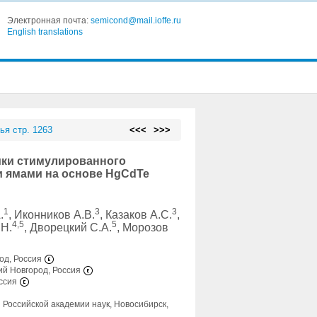
Электронная почта:
semicond@mail.ioffe.ru
English translations
ья стр. 1263
<<<
>>>
ики стимулированного
и ямами на основе HgCdTe
1
3
3
.
, Иконников А.В.
, Казаков А.С.
,
4,5
5
.Н.
, Дворецкий С.А.
, Морозов
од, Россия
ий Новгород, Россия
оссия
 Российской академии наук, Новосибирск,