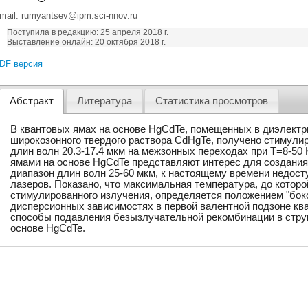
mail: rumyantsev@ipm.sci-nnov.ru
Поступила в редакцию: 25 апреля 2018 г.
Выставление онлайн: 20 октября 2018 г.
DF версия
Абстракт
Литература
Статистика просмотров
В квантовых ямах на основе HgCdTe, помещенных в диэлектр
широкозонного твердого раствора CdHgTe, получено стимули
длин волн 20.3-17.4 мкм на межзонных переходах при T=8-50 
ямами на основе HgCdTe представляют интерес для создани
диапазон длин волн 25-60 мкм, к настоящему времени недос
лазеров. Показано, что максимальная температура, до котор
стимулированного излучения, определяется положением "бок
дисперсионных зависимостях в первой валентной подзоне кв
способы подавления безызлучательной рекомбинации в стру
основе HgCdTe.