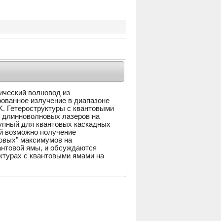
ический волновод из
рованное излучение в диапазоне
K. Гетероструктуры с квантовыми
я длинноволновых лазеров на
тупный для квантовых каскадных
ой возможно получение
овых" максимумов на
антовой ямы, и обсуждаются
ктурах с квантовыми ямами на