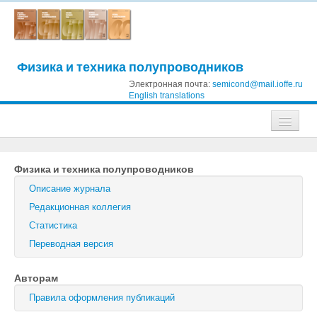
Физика и техника полупроводников
Электронная почта:
semicond@mail.ioffe.ru
English translations
Журналы
Физика и техника полупроводников
Журнал технической физики
Описание журнала
Письма в Журнал технической физики
Редакционная коллегия
Статистика
Физика твердого тела
Переводная версия
Физика и техника полупроводников
Авторам
Оптика и спектроскопия
Правила оформления публикаций
Поиск