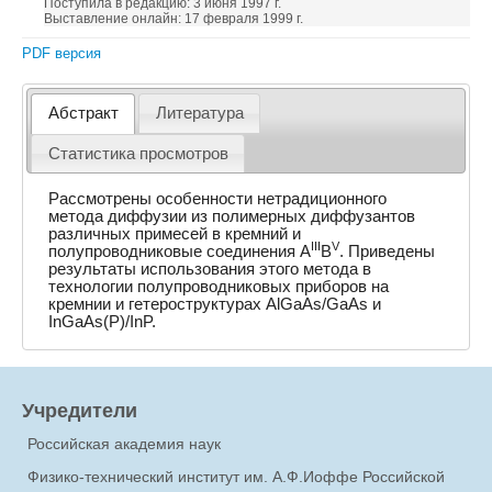
Поступила в редакцию: 3 июня 1997 г.
Выставление онлайн: 17 февраля 1999 г.
PDF версия
Абстракт
Литература
Статистика просмотров
Рассмотрены особенности нетрадиционного
метода диффузии из полимерных диффузантов
различных примесей в кремний и
III
V
полупроводниковые соединения A
B
. Приведены
результаты использования этого метода в
технологии полупроводниковых приборов на
кремнии и гетероструктурах AlGaAs/GaAs и
InGaAs(P)/InP.
Учредители
Российская академия наук
Физико-технический институт им. А.Ф.Иоффе Российской