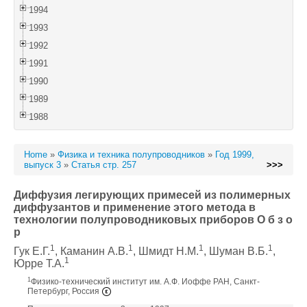
1994
1993
1992
1991
1990
1989
1988
Home
»
Физика и техника полупроводников
»
Год 1999,
выпуск 3
»
Статья стр. 257
>>>
Диффузия легирующих примесей из полимерных
диффузантов и применение этого метода в
технологии полупроводниковых приборов О б з о
р
1
1
1
1
Гук Е.Г.
, Каманин А.В.
, Шмидт Н.М.
, Шуман В.Б.
,
1
Юрре Т.А.
1
Физико-технический институт им. А.Ф. Иоффе РАН, Санкт-
Петербург, Россия