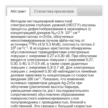
Абстракт
Статистика просмотров
Методом нестационарной емкостной
спектроскопии глубоких уровней (НЕСГУ) изучены
процессы дефектообразования в низкоомных (с
17
-3
концентрацией доноров N
=2.9· 10
см
D
монокристаллах n=ZnSe, облученных
неколлимированным пучком alpha-частиц от
219
источника
Po (4.5/ 5.3 МэВ), плотность потока 2·
8
-2
-1
10
см
с
. В исходных кристаллах обнаружены
обусловленные термодефектами электронные
ловушки с энергиями 0.27 и 0.30 эВ. При облучении
вводятся электронные ловушки с энергиями 0.27,
0.30, 0.40, 0.7/ 0.9 эВ, а также серия дырочных
ловушек с энергиями 0.3/ 0.7 эВ. Для электронных
ловушек с энергией 0.30 эВ наблюдается линейная
дозовая зависимость концентрации со скоростью
-1
введения 180 см
. Показано, что изменение
основных параметров диодов Ag-ZnSe при
облучении (увеличение высоты барьера,
уменьшение емкости, рост последовательного
сопротивления) обусловлено образованием
поверхностного компенсированного слоя
полупроводника с проводимостью, близкой к
собственной. Это связано с большей скоростью