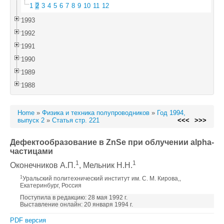
1
2
3
4
5
6
7
8
9
10
11
12
1993
1992
1991
1990
1989
1988
Home
»
Физика и техника полупроводников
»
Год 1994,
выпуск 2
»
Статья стр. 221
<<<
>>>
Дефектообразование в ZnSe при облучении alpha-
частицами
1
1
Оконечников А.П.
, Мельник Н.Н.
1
Уральский политехнический институт им. С. М. Кирова,,
Екатеринбург, Россия
Поступила в редакцию: 28 мая 1992 г.
Выставление онлайн: 20 января 1994 г.
PDF версия