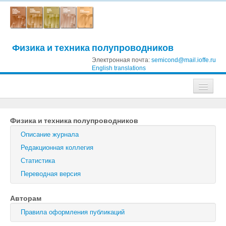
Физика и техника полупроводников
Электронная почта:
semicond@mail.ioffe.ru
English translations
Журналы
Физика и техника полупроводников
Журнал технической физики
Описание журнала
Письма в Журнал технической физики
Редакционная коллегия
Статистика
Физика твердого тела
Переводная версия
Физика и техника полупроводников
Авторам
Оптика и спектроскопия
Правила оформления публикаций
Поиск