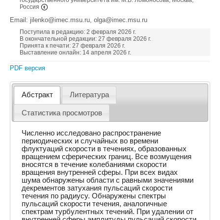
государственного университета им. М.В. Ломоносова, Москва,
Россия
Email: jilenko@imec.msu.ru, olga@imec.msu.ru
Поступила в редакцию: 2 февраля 2026 г.
В окончательной редакции: 27 февраля 2026 г.
Принята к печати: 27 февраля 2026 г.
Выставление онлайн: 14 апреля 2026 г.
PDF версия
Абстракт
Литература
Статистика просмотров
Численно исследовано распространение
периодических и случайных во времени
флуктуаций скорости в течениях, образованных
вращением сферических границ. Все возмущения
вносятся в течение колебаниями скорости
вращения внутренней сферы. При всех видах
шума обнаружены области с равными значениями
декрементов затухания пульсаций скорости
течения по радиусу. Обнаружены спектры
пульсаций скорости течения, аналогичные
спектрам турбулентных течений. При удалении от
внутренней сферы амплитуды пульсаций скорости