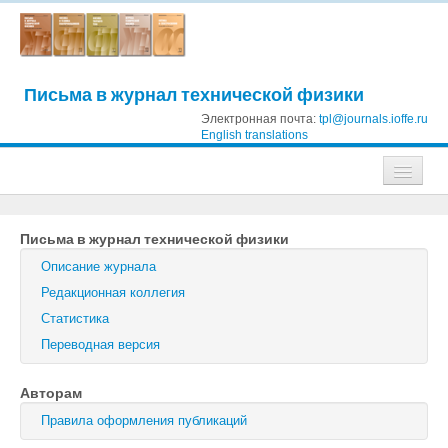
Письма в журнал технической физики
Электронная почта:
tpl@journals.ioffe.ru
English translations
Журналы
Письма в журнал технической физики
Журнал технической физики
Описание журнала
Письма в Журнал технической физики
Редакционная коллегия
Статистика
Физика твердого тела
Переводная версия
Физика и техника полупроводников
Авторам
Оптика и спектроскопия
Правила оформления публикаций
Поиск