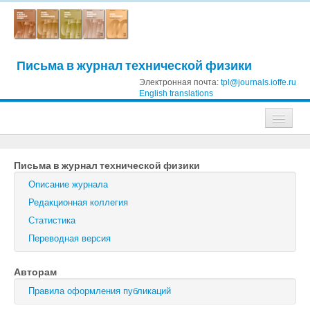
Письма в журнал технической физики
Электронная почта:
tpl@journals.ioffe.ru
English translations
Журналы
Письма в журнал технической физики
Журнал технической физики
Описание журнала
Письма в Журнал технической физики
Редакционная коллегия
Статистика
Физика твердого тела
Переводная версия
Физика и техника полупроводников
Авторам
Оптика и спектроскопия
Правила оформления публикаций
Поиск