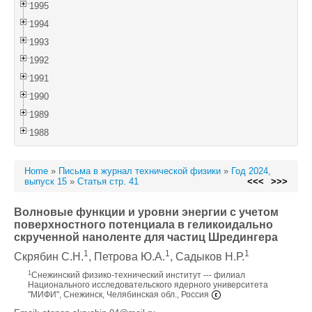
1995
1994
1993
1992
1991
1990
1989
1988
Home
»
Письма в журнал технической физики
»
Год 2024,
выпуск 15
»
Статья стр. 41
<<<
>>>
Волновые функции и уровни энергии с учетом
поверхностного потенциала в геликоидально
скрученной наноленте для частиц Шредингера
1
1
1
Скрябин С.Н.
, Петрова Ю.А.
, Садыков Н.Р.
1
Снежинский физико-технический институт --- филиал
Национального исследовательского ядерного университета
"МИФИ", Снежинск, Челябинская обл., Россия