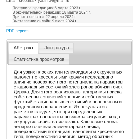
Email: stepan.skryabin.04@mail.ru
Поступила в редакцию: 6 марта 2023 г.
В окончательной редакции: 18 марта 2024 г.
Принята к печати: 22 апреля 2024 г.
Выставление онлайн: 9 июля 2024 г.
PDF версия
Абстракт
Литература
Статистика просмотров
Для узких плоских или геликоидально скрученных
нанолент с кресельными краями исследовано
влияние поверхностного потенциала на параметры
стационарных состояний электронов вблизи точек
Дирака. Для этого реализованы алгоритмы поиска
собственных значений энергии и собственных
функций стационарных состояний в поперечном и
продольном направлениях. Из результатов
расчетов следует, что при определенных
параметрах наноленты возможна ситуация, когда
ее упругие свойства исчезают. Ключевые слова:
четырехточечная элементарная ячейка,
поверхностный потенциал, наноленты кресельного
типа, поверхностная энергия, метод обратных