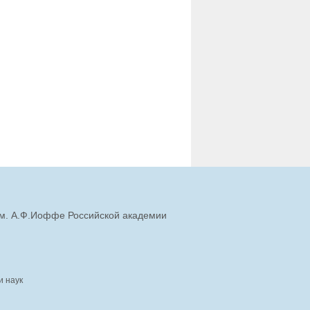
им. А.Ф.Иоффе Российской академии
и наук