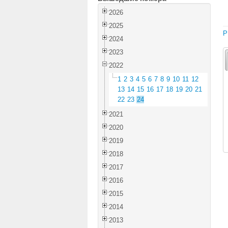
2026
2025
P
2024
2023
2022
1
2
3
4
5
6
7
8
9
10
11
12
13
14
15
16
17
18
19
20
21
22
23
24
2021
2020
2019
2018
2017
2016
2015
2014
2013