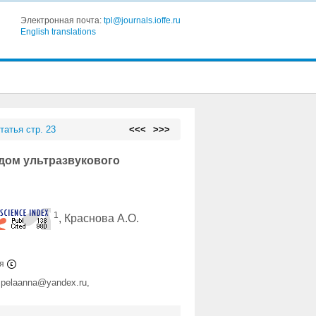
Электронная почта:
tpl@journals.ioffe.ru
English translations
татья стр. 23
<<<
>>>
дом ультразвукового
1
, Краснова А.О.
ия
u, pelaanna@yandex.ru,