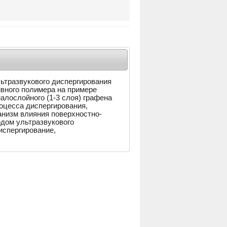
ьтразвукового диспергирования
ивного полимера на примере
алослойного (1-3 слоя) графена
роцесса диспергирования,
низм влияния поверхностно-
одом ультразвукового
испергирование,