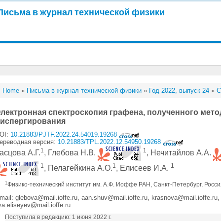
Письма в журнал технической физики
Home
»
Письма в журнал технической физики
»
Год 2022, выпуск 24
»
С
лектронная спектроскопия графена, полученного мето
испергирования
OI:
10.21883/PJTF.2022.24.54019.19268
ереводная версия:
10.21883/TPL.2022.12.54950.19268
1
1
асцова А.Г.
, Глебова Н.В.
, Нечитайлов А.А.
1
1
1
, Пелагейкина А.О.
, Елисеев И.А.
1
Физико-технический институт им. А.Ф. Иоффе РАН, Санкт-Петербург, Росс
mail: glebova@mail.ioffe.ru, aan.shuv@mail.ioffe.ru, krasnova@mail.ioffe.r
lya.eliseyev@mail.ioffe.ru
Поступила в редакцию: 1 июня 2022 г.