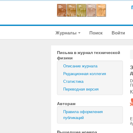
Журналы
Поиск
Войти
Письма в журнал технической
физики
Описание журнала
Э
д
Редакционная коллегия
D
Статистика
П
Переводная версия
К
Авторам
Правила оформления
публикаций
E
i
Вышедшие номера