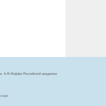
им. А.Ф.Иоффе Российской академии
и наук