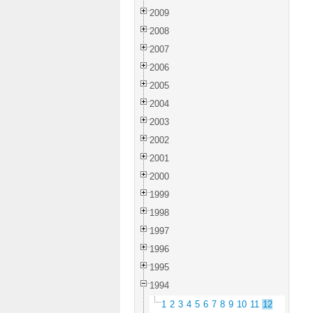
2009
2008
2007
2006
2005
2004
2003
2002
2001
2000
1999
1998
1997
1996
1995
1994
1
2
3
4
5
6
7
8
9
10
11
12