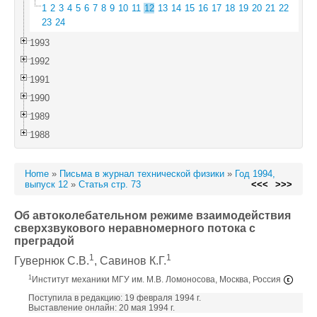
1
2
3
4
5
6
7
8
9
10
11
12
13
14
15
16
17
18
19
20
21
22
23
24
1993
1992
1991
1990
1989
1988
Home
»
Письма в журнал технической физики
»
Год 1994,
выпуск 12
»
Статья стр. 73
<<<
>>>
Об автоколебательном режиме взаимодействия
сверхзвукового неравномерного потока с
преградой
1
1
Гувернюк С.В.
, Савинов К.Г.
1
Институт механики МГУ им. М.В. Ломоносова, Москва, Россия
Поступила в редакцию: 19 февраля 1994 г.
Выставление онлайн: 20 мая 1994 г.