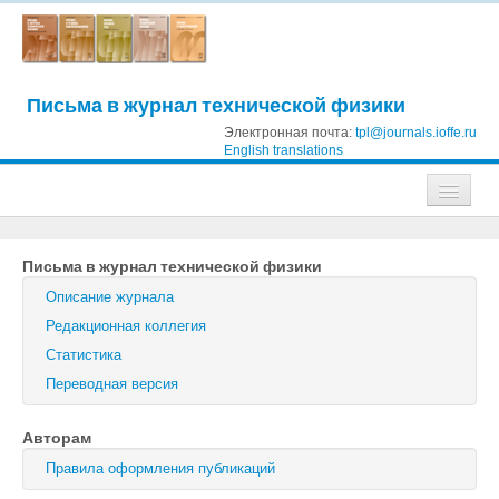
Письма в журнал технической физики
Электронная почта:
tpl@journals.ioffe.ru
English translations
Журналы
Письма в журнал технической физики
Журнал технической физики
Описание журнала
Письма в Журнал технической физики
Редакционная коллегия
Статистика
Физика твердого тела
Переводная версия
Физика и техника полупроводников
Авторам
Оптика и спектроскопия
Правила оформления публикаций
Поиск