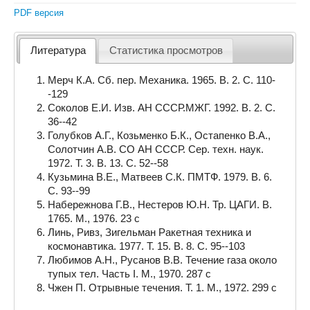
PDF версия
Литература
Статистика просмотров
Мерч К.А. Сб. пер. Механика. 1965. В. 2. С. 110-
-129
Соколов Е.И. Изв. АН СССР.МЖГ. 1992. В. 2. С.
36--42
Голубков А.Г., Козьменко Б.К., Остапенко В.А.,
Солотчин А.В. СО АН СССР. Сер. техн. наук.
1972. Т. 3. В. 13. С. 52--58
Кузьмина В.Е., Матвеев С.К. ПМТФ. 1979. В. 6.
С. 93--99
Набережнова Г.В., Нестеров Ю.Н. Тр. ЦАГИ. В.
1765. М., 1976. 23 с
Линь, Ривз, Зигельман Ракетная техника и
космонавтика. 1977. Т. 15. В. 8. С. 95--103
Любимов А.Н., Русанов В.В. Течение газа около
тупых тел. Часть I. М., 1970. 287 с
Чжен П. Отрывные течения. Т. 1. М., 1972. 299 с