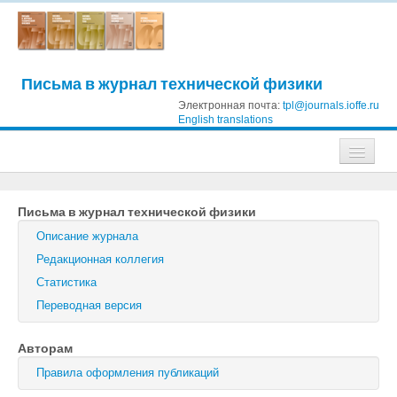
Письма в журнал технической физики
Электронная почта:
tpl@journals.ioffe.ru
English translations
Журналы
Письма в журнал технической физики
Журнал технической физики
Описание журнала
Письма в Журнал технической физики
Редакционная коллегия
Статистика
Физика твердого тела
Переводная версия
Физика и техника полупроводников
Авторам
Оптика и спектроскопия
Правила оформления публикаций
Поиск