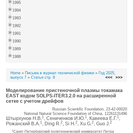
1995
1994
1993
1992
1991
1990
1989
1988
Home
»
Письма в журнал технической физики
»
Год 2025,
выпуск 7
»
Статья стр. 8
<<<
>>>
Моделирование пристеночной плазмы токамака
EAST кодом SOLPS-ITER3.2.0 на расширенной
сетке с учетом дрейфов
Russian Scientific Foundation, 23-42-00020
National Natural Science Foundation of China, 12261131496
1
1
1
Штырхунов Н.В.
, Сениченков И.Ю.
, Кавеева Е.Г.
,
1
2
2
2
2
Рожанский В.А.
, Ding R.
, Si H.
, Xu G.
, Guo J.
1
Санкт-Петербургский политехнический университет Петра