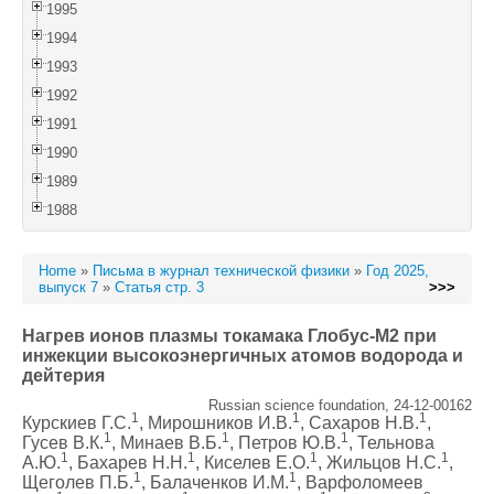
1995
1994
1993
1992
1991
1990
1989
1988
Home
»
Письма в журнал технической физики
»
Год 2025,
выпуск 7
»
Статья стр. 3
>>>
Нагрев ионов плазмы токамака Глобус-М2 при
инжекции высокоэнергичных атомов водорода и
дейтерия
Russian science foundation, 24-12-00162
1
1
1
Курскиев Г.С.
, Мирошников И.В.
, Сахаров Н.В.
,
1
1
1
Гусев В.К.
, Минаев В.Б.
, Петров Ю.В.
, Тельнова
1
1
1
1
А.Ю.
, Бахарев Н.Н.
, Киселев Е.О.
, Жильцов Н.С.
,
1
1
Щеголев П.Б.
, Балаченков И.М.
, Варфоломеев