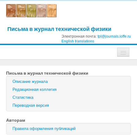
Письма в журнал технической физики
Электронная почта:
tpl@journals.ioffe.ru
English translations
Журналы
Письма в журнал технической физики
Журнал технической физики
Описание журнала
Письма в Журнал технической физики
Редакционная коллегия
Статистика
Физика твердого тела
Переводная версия
Физика и техника полупроводников
Авторам
Оптика и спектроскопия
Правила оформления публикаций
Поиск