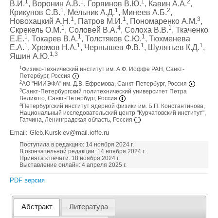
1
1
1
2
В.И.
, Воронин А.В.
, Горяинов В.Ю.
, Кавин А.А.
,
1
1
2
Крикунов С.В.
, Мельник А.Д.
, Минеев А.Б.
,
1
1
3
Новохацкий А.Н.
, Патров М.И.
, Пономаренко А.М.
,
1
4
1
Скрекель О.М.
, Соловей В.А.
, Солоха В.В.
, Ткаченко
1
1
1
Е.Е.
, Токарев В.А.
, Толстяков С.Ю.
, Тюхменева
1
1
1
1
Е.А.
, Хромов Н.А.
, Чернышев Ф.В.
, Шулятьев К.Д.
,
1,3
Яшин А.Ю.
1
Физико-технический институт им. А.Ф. Иоффе РАН, Санкт-
Петербург, Россия
2
АО "НИИЭФА" им. Д.В. Ефремова, Санкт-Петербург, Россия
3
Санкт-Петербургский политехнический университет Петра
Великого, Санкт-Петербург, Россия
4
Петербургский институт ядерной физики им. Б.П. Константинова,
Национальный исследовательский центр "Курчатовский институт",
Гатчина, Ленинградская область, Россия
Email: Gleb.Kurskiev@mail.ioffe.ru
Поступила в редакцию: 14 ноября 2024 г.
В окончательной редакции: 14 ноября 2024 г.
Принята к печати: 18 ноября 2024 г.
Выставление онлайн: 4 апреля 2025 г.
PDF версия
Абстракт
Литература