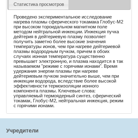
Статистика просмотров
Проведено экспериментальное исследование
нагрева плазмы сферического токамака Глобус-М2
при высоком тороидальном магнитном поле
методом нейтральной инжекции. Инжекция пучка
дейтерия в дейтериевую плазму позволяет
получить заметно более высокие значения
температуры ионов, чем при нагреве дейтериевой
плазмы водородным пучком, причем в обоих
случаях ионная температура существенно
превышает электронную, и плазма находится в так
называемом "режиме с горячими ионами". Время
удержания энергии плазмы при нагреве
дейтериевым пучком значительно выше, чем при
инжекции водорода, вследствие более высокой
эффективности термоизоляции ионного
компонента плазмы. Ключевые слова:
управляемый термоядерный синтез, сферический
токамак, Глобус-М2, нейтральная инжекция, режим
с горячими ионами.
Учредители