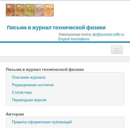
Письма в журнал технической физики
Электронная почта:
tpl@journals.ioffe.ru
English translations
Журналы
Письма в журнал технической физики
Журнал технической физики
Описание журнала
Письма в Журнал технической физики
Редакционная коллегия
Статистика
Физика твердого тела
Переводная версия
Физика и техника полупроводников
Авторам
Оптика и спектроскопия
Правила оформления публикаций
Поиск