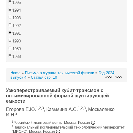
1995
1994
1993
1992
1991
1990
1989
1988
Home
»
Письма в журнал технической физики
»
Год 2024,
выпуск 4
»
Статья стр. 10
<<<
>>>
Узкоперестраиваемый кубит-трансмон с
оптимизированной формой шунтирующей
емкости
1,2,3
1,2,3
Егорова Е.Ю.
, Казьмина А.С.
, Москаленко
2
И.Н.
1
Российский квантовый центр, Москва, Россия
2
Национальный исследовательский технологический университет
"МИСиС", Москва, Россия