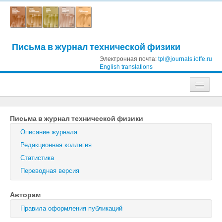
Письма в журнал технической физики
Электронная почта:
tpl@journals.ioffe.ru
English translations
Журналы
Письма в журнал технической физики
Журнал технической физики
Описание журнала
Письма в Журнал технической физики
Редакционная коллегия
Статистика
Физика твердого тела
Переводная версия
Физика и техника полупроводников
Авторам
Оптика и спектроскопия
Правила оформления публикаций
Поиск