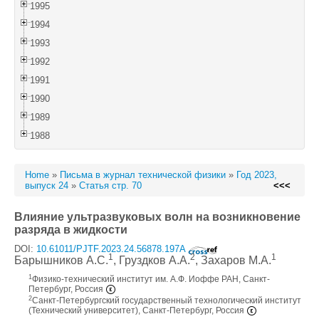
1995
1994
1993
1992
1991
1990
1989
1988
Home
»
Письма в журнал технической физики
»
Год 2023,
выпуск 24
»
Статья стр. 70
<<<
Влияние ультразвуковых волн на возникновение
разряда в жидкости
DOI:
10.61011/PJTF.2023.24.56878.197A
1
2
1
Барышников А.С.
, Груздков А.А.
, Захаров М.А.
1
Физико-технический институт им. А.Ф. Иоффе РАН, Санкт-
Петербург, Россия
2
Санкт-Петербургский государственный технологический институт
(Технический университет), Санкт-Петербург, Россия