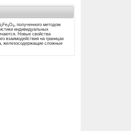
i
Fe
O
, полученного методом
2
4
9
еристики индивидуальных
ичаются. Новые свойства
го взаимодействия на границах
ва, железосодержащие сложные