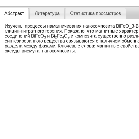
Абстракт
Литература
Статистика просмотров
Изучены процессы намагничивания нанокомпозита BiFeO_3-B
глицин-нитратного горения. Показано, что магнитные характ
соединений BiFeO
и Bi
Fe
O
и композита существенно разл
3
2
4
9
синтезированного вещества связываются с наличием обменно
раздела между фазами. Ключевые слова: магнитные свойст
оксиды висмута, нанокомпозиты.