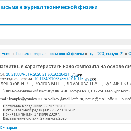
Письма в журнал технической физики
Home
»
Письма в журнал технической физики
»
Год 2020, выпуск 21
»
С
агнитные характеристики нанокомпозита на основе ф
OI:
10.21883/PJTF.2020.21.50192.18414
ереводная версия:
10.1134/S1063785020110115
1
1
1
лешаков И.В.
, Волков М.П.
, Ломанова Н.А.
, Кузьмин Ю.
1
Физико-технический институт им. А.Ф. Иоффе РАН, Санкт-Петербург, Росс
mail: ivanple@yandex.ru, m.volkov@mail.ioffe.ru, natus@mail.ioffe.ru, iourk
Поступила в редакцию: 6 июня 2020 г.
В окончательной редакции: 27 июля 2020 г.
Принята к печати: 27 июля 2020 г.
Выставление онлайн: 27 августа 2020 г.
DF версия