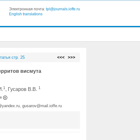
Электронная почта:
tpl@journals.ioffe.ru
English translations
татья стр. 25
<<<
>>>
ерритов висмута
1
1
И.
, Гусаров В.В.
ия
@yandex.ru, gusarov@mail.ioffe.ru