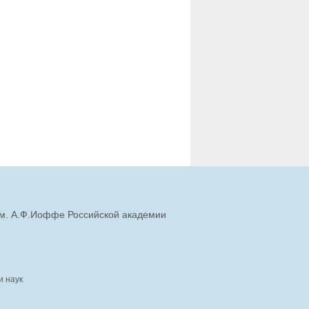
им. А.Ф.Иоффе Российской академии
и наук