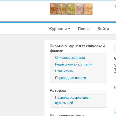
Журналы
Поиск
Войти
Письма в журнал технической
физики
Описание журнала
М
Редакционная коллегия
D
П
Статистика
П
Переводная версия
E
Авторам
Правила оформления
публикаций
P
Вышедшие номера