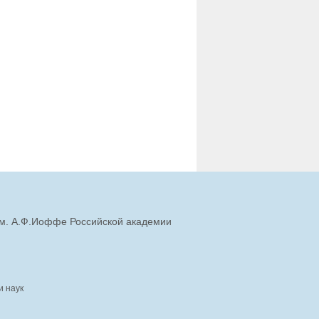
им. А.Ф.Иоффе Российской академии
и наук