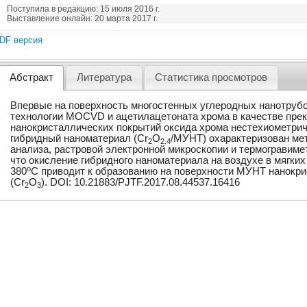
Поступила в редакцию: 15 июля 2016 г.
Выставление онлайн: 20 марта 2017 г.
DF версия
Абстракт
Литература
Статистика просмотров
Впервые на поверхность многостенных углеродных нанотруб
технологии MOCVD и ацетилацетоната хрома в качестве пре
нанокристаллических покрытий оксида хрома нестехиометриче
гибридный наноматериал (Cr
O
/МУНТ) охарактеризован ме
2
2.4
анализа, растровой электронной микроскопии и термогравимет
что окисление гибридного наноматериала на воздухе в мягких
o
380
C приводит к образованию на поверхности МУНТ нанокри
(Cr
O
). DOI: 10.21883/PJTF.2017.08.44537.16416
2
3