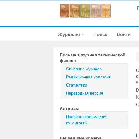
Журналы
Поиск
Войти
Письма в журнал технической
физики
Описание журнала
О
с
Редакционная коллегия
а
Статистика
D
Переводная версия
К
С
Авторам
Правила оформления
публикаций
E
Вышедшие номера