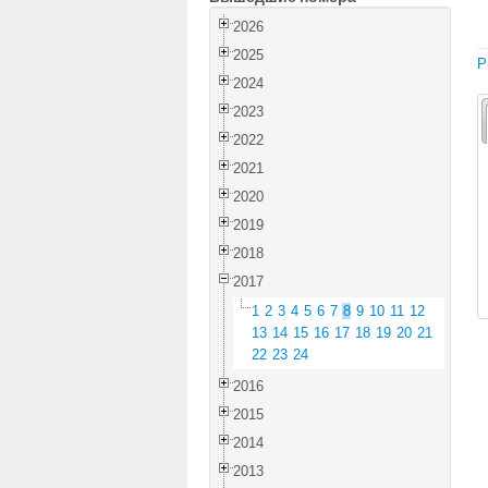
2026
2025
P
2024
2023
2022
2021
2020
2019
2018
2017
1
2
3
4
5
6
7
8
9
10
11
12
13
14
15
16
17
18
19
20
21
22
23
24
2016
2015
2014
2013