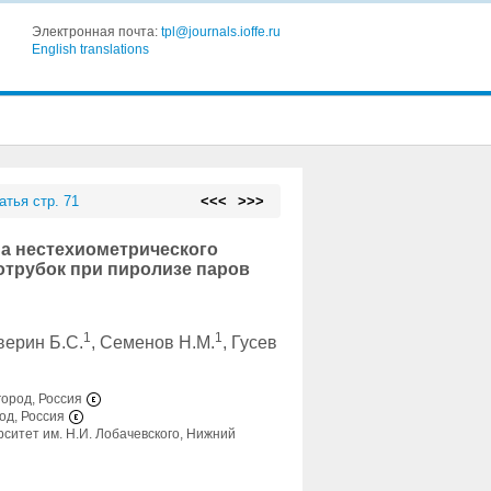
Электронная почта:
tpl@journals.ioffe.ru
English translations
атья стр. 71
<<<
>>>
а нестехиометрического
отрубок при пиролизе паров
1
1
аверин Б.С.
, Семенов Н.М.
, Гусев
город, Россия
од, Россия
итет им. Н.И. Лобачевского, Нижний