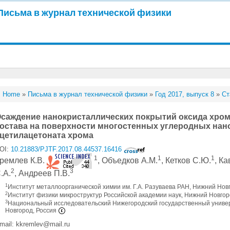
Письма в журнал технической физики
Home
»
Письма в журнал технической физики
»
Год 2017, выпуск 8
»
Ст
саждение нанокристаллических покрытий оксида хром
остава на поверхности многостенных углеродных нан
цетилацетоната хрома
OI:
10.21883/PJTF.2017.08.44537.16416
1
1
1
ремлев К.В.
, Объедков А.М.
, Кетков С.Ю.
, К
2
3
.А.
, Андреев П.В.
1
Институт металлоорганической химии им. Г.А. Разуваева РАН, Нижний Нов
2
Институт физики микроструктур Российской академии наук, Нижний Новгор
3
Национальный исследовательский Нижегородский государственный универс
Новгород, Россия
mail: kkremlev@mail.ru