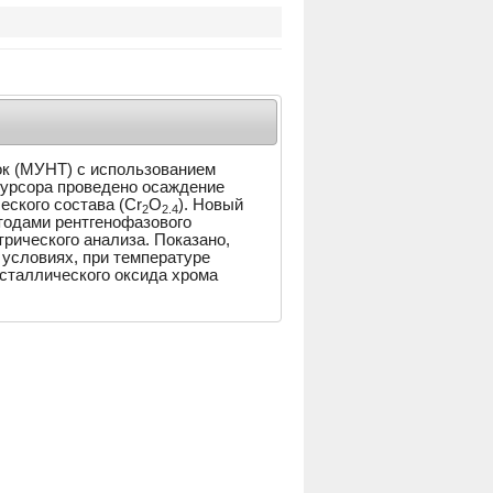
ок (МУНТ) с использованием
курсора проведено осаждение
ского состава (Cr
O
). Новый
2
2.4
тодами рентгенофазового
рического анализа. Показано,
 условиях, при температуре
сталлического оксида хрома